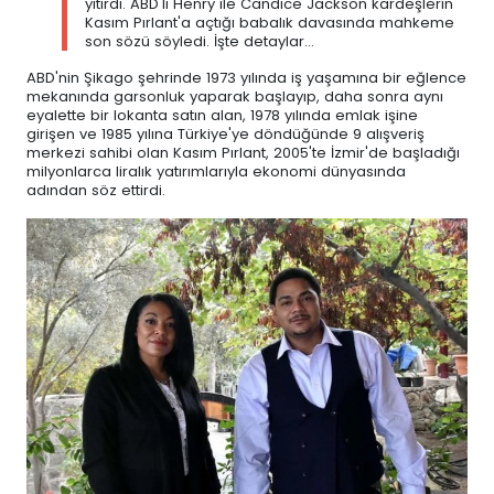
yitirdi. ABD'li Henry ile Candice Jackson kardeşlerin
Kasım Pırlant'a açtığı babalık davasında mahkeme
son sözü söyledi. İşte detaylar...
ABD'nin Şikago şehrinde 1973 yılında iş yaşamına bir eğlence
mekanında garsonluk yaparak başlayıp, daha sonra aynı
eyalette bir lokanta satın alan, 1978 yılında emlak işine
girişen ve 1985 yılına Türkiye'ye döndüğünde 9 alışveriş
merkezi sahibi olan Kasım Pırlant, 2005'te İzmir'de başladığı
milyonlarca liralık yatırımlarıyla ekonomi dünyasında
adından söz ettirdi.