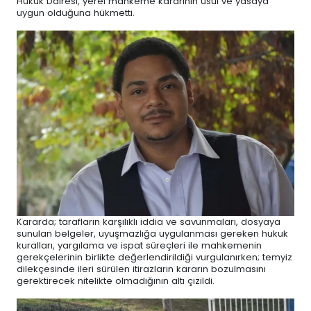
Hukuk Dairesi, yerel mahkeme kararının usul ve yasaya
uygun olduğuna hükmetti.
Kararda; tarafların karşılıklı iddia ve savunmaları, dosyaya
sunulan belgeler, uyuşmazlığa uygulanması gereken hukuk
kuralları, yargılama ve ispat süreçleri ile mahkemenin
gerekçelerinin birlikte değerlendirildiği vurgulanırken; temyiz
dilekçesinde ileri sürülen itirazların kararın bozulmasını
gerektirecek nitelikte olmadığının altı çizildi.