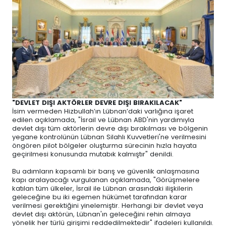
"DEVLET DIŞI AKTÖRLER DEVRE DIŞI BIRAKILACAK"
İsim vermeden Hizbullah’ın Lübnan’daki varlığına işaret
edilen açıklamada, "İsrail ve Lübnan ABD'nin yardımıyla
devlet dışı tüm aktörlerin devre dışı bırakılması ve bölgenin
yegane kontrolünün Lübnan Silahlı Kuvvetleri'ne verilmesini
öngören pilot bölgeler oluşturma sürecinin hızla hayata
geçirilmesi konusunda mutabık kalmıştır" denildi.
Bu adımların kapsamlı bir barış ve güvenlik anlaşmasına
kapı aralayacağı vurgulanan açıklamada, "Görüşmelere
katılan tüm ülkeler, İsrail ile Lübnan arasındaki ilişkilerin
geleceğine bu iki egemen hükümet tarafından karar
verilmesi gerektiğini yinelemiştir. Herhangi bir devlet veya
devlet dışı aktörün, Lübnan'ın geleceğini rehin almaya
yönelik her türlü girişimi reddedilmektedir" ifadeleri kullanıldı.