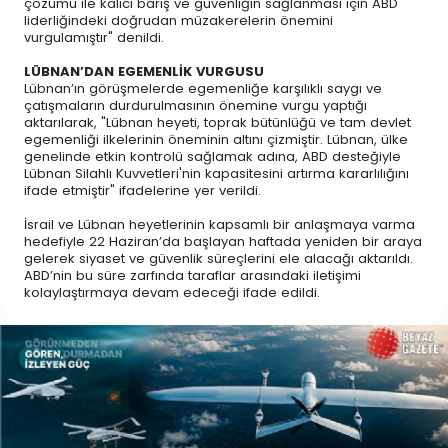
çözümü ile kalıcı barış ve güvenliğin sağlanması için ABD
liderliğindeki doğrudan müzakerelerin önemini
vurgulamıştır" denildi.
LÜBNAN’DAN EGEMENLİK VURGUSU
Lübnan’ın görüşmelerde egemenliğe karşılıklı saygı ve
çatışmaların durdurulmasının önemine vurgu yaptığı
aktarılarak, "Lübnan heyeti, toprak bütünlüğü ve tam devlet
egemenliği ilkelerinin öneminin altını çizmiştir. Lübnan, ülke
genelinde etkin kontrolü sağlamak adına, ABD desteğiyle
Lübnan Silahlı Kuvvetleri'nin kapasitesini artırma kararlılığını
ifade etmiştir" ifadelerine yer verildi.
İsrail ve Lübnan heyetlerinin kapsamlı bir anlaşmaya varma
hedefiyle 22 Haziran’da başlayan haftada yeniden bir araya
gelerek siyaset ve güvenlik süreçlerini ele alacağı aktarıldı.
ABD’nin bu süre zarfında taraflar arasındaki iletişimi
kolaylaştırmaya devam edeceği ifade edildi.