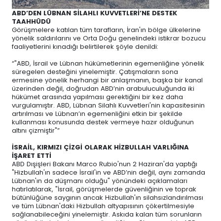
ABD’DEN LÜBNAN SİLAHLI KUVVETLERİ’NE DESTEK
TAAHHÜDÜ
Görüşmelere katılan tüm tarafların, İran'ın bölge ülkelerine
yönelik saldırılarını ve Orta Doğu genelindeki istikrar bozucu
faaliyetlerini kınadığı belirtilerek şöyle denildi:
“"ABD, İsrail ve Lübnan hükümetlerinin egemenliğine yönelik
süregelen desteğini yinelemiştir. Çatışmaların sona
ermesine yönelik herhangi bir anlaşmanın, başka bir kanal
üzerinden değil, doğrudan ABD’nin arabuluculuğunda iki
hükümet arasında yapılması gerektiğini bir kez daha
vurgulamıştır. ABD, Lübnan Silahlı Kuvvetleri'nin kapasitesinin
artırılması ve Lübnan’ın egemenliğini etkin bir şekilde
kullanması konusunda destek vermeye hazır olduğunun
altını çizmiştir"”
İSRAİL, KIRMIZI ÇİZGİ OLARAK HİZBULLAH VARLIĞINA
İŞARET ETTİ
ABD Dışişleri Bakanı Marco Rubio'nun 2 Haziran'da yaptığı
"Hizbullah'ın sadece İsrail'in ve ABD’nin değil, aynı zamanda
Lübnan'ın da düşmanı olduğu" yönündeki açıklamaları
hatırlatılarak, "İsrail, görüşmelerde güvenliğinin ve toprak
bütünlüğüne saygının ancak Hizbullah'ın silahsızlandırılması
ve tüm Lübnan'daki Hizbullah altyapısının çökertilmesiyle
sağlanabileceğini yinelemiştir. Askıda kalan tüm sorunların