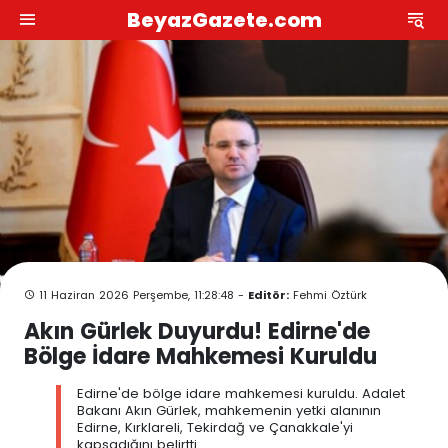
BeyazGazete.com
11 Haziran 2026 Perşembe, 11:28:48 -
Editör:
Fehmi Öztürk
Akın Gürlek Duyurdu! Edirne'de
Bölge İdare Mahkemesi Kuruldu
Edirne'de bölge idare mahkemesi kuruldu. Adalet
Bakanı Akın Gürlek, mahkemenin yetki alanının
Edirne, Kırklareli, Tekirdağ ve Çanakkale'yi
kapsadığını belirtti.