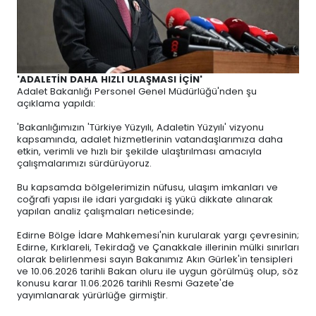
'ADALETİN DAHA HIZLI ULAŞMASI İÇİN'
Adalet Bakanlığı Personel Genel Müdürlüğü'nden şu
açıklama yapıldı:
'Bakanlığımızın 'Türkiye Yüzyılı, Adaletin Yüzyılı' vizyonu
kapsamında, adalet hizmetlerinin vatandaşlarımıza daha
etkin, verimli ve hızlı bir şekilde ulaştırılması amacıyla
çalışmalarımızı sürdürüyoruz.
Bu kapsamda bölgelerimizin nüfusu, ulaşım imkanları ve
coğrafi yapısı ile idari yargıdaki iş yükü dikkate alınarak
yapılan analiz çalışmaları neticesinde;
Edirne Bölge İdare Mahkemesi'nin kurularak yargı çevresinin;
Edirne, Kırklareli, Tekirdağ ve Çanakkale illerinin mülki sınırları
olarak belirlenmesi sayın Bakanımız Akın Gürlek'in tensipleri
ve 10.06.2026 tarihli Bakan oluru ile uygun görülmüş olup, söz
konusu karar 11.06.2026 tarihli Resmi Gazete'de
yayımlanarak yürürlüğe girmiştir.