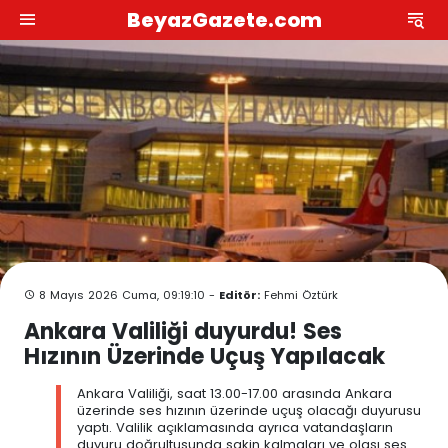
BeyazGazete.com
8 Mayıs 2026 Cuma, 09:19:10 -
Editör:
Fehmi Öztürk
Ankara Valiliği duyurdu! Ses
Hızının Üzerinde Uçuş Yapılacak
Ankara Valiliği, saat 13.00-17.00 arasında Ankara
üzerinde ses hızının üzerinde uçuş olacağı duyurusu
yaptı. Valilik açıklamasında ayrıca vatandaşların
duyuru doğrultusunda sakin kalmaları ve olası ses