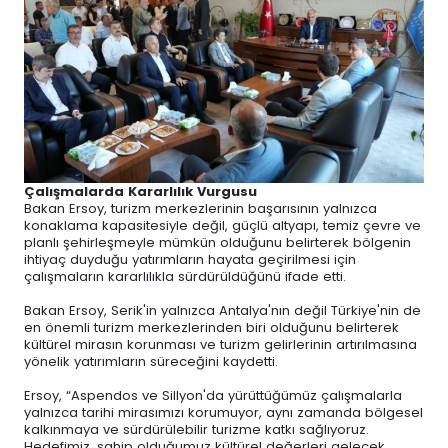
Çalışmalarda Kararlılık Vurgusu
Bakan Ersoy, turizm merkezlerinin başarısının yalnızca
konaklama kapasitesiyle değil, güçlü altyapı, temiz çevre ve
planlı şehirleşmeyle mümkün olduğunu belirterek bölgenin
ihtiyaç duyduğu yatırımların hayata geçirilmesi için
çalışmaların kararlılıkla sürdürüldüğünü ifade etti.
Bakan Ersoy, Serik'in yalnızca Antalya'nın değil Türkiye'nin de
en önemli turizm merkezlerinden biri olduğunu belirterek
kültürel mirasın korunması ve turizm gelirlerinin artırılmasına
yönelik yatırımların süreceğini kaydetti.
Ersoy, “Aspendos ve Sillyon'da yürüttüğümüz çalışmalarla
yalnızca tarihi mirasımızı korumuyor, aynı zamanda bölgesel
kalkınmaya ve sürdürülebilir turizme katkı sağlıyoruz.
Hedefimiz, sahip olduğumuz kültürel değerleri gelecek