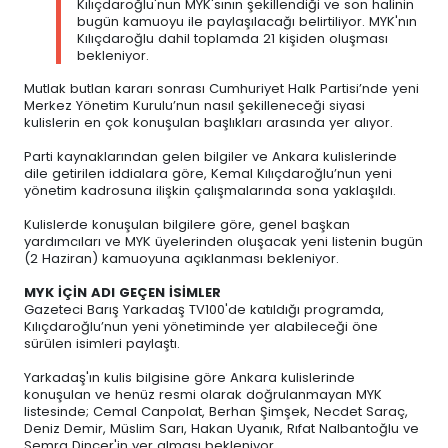
Kılıçdaroğlu'nun MYK'sının şekillendiği ve son halinin
bugün kamuoyu ile paylaşılacağı belirtiliyor. MYK'nın
Kılıçdaroğlu dahil toplamda 21 kişiden oluşması
bekleniyor.
Mutlak butlan kararı sonrası Cumhuriyet Halk Partisi’nde yeni
Merkez Yönetim Kurulu’nun nasıl şekilleneceği siyasi
kulislerin en çok konuşulan başlıkları arasında yer alıyor.
Parti kaynaklarından gelen bilgiler ve Ankara kulislerinde
dile getirilen iddialara göre, Kemal Kılıçdaroğlu’nun yeni
yönetim kadrosuna ilişkin çalışmalarında sona yaklaşıldı.
Kulislerde konuşulan bilgilere göre, genel başkan
yardımcıları ve MYK üyelerinden oluşacak yeni listenin bugün
(2 Haziran) kamuoyuna açıklanması bekleniyor.
MYK İÇİN ADI GEÇEN İSİMLER
Gazeteci Barış Yarkadaş TV100'de katıldığı programda,
Kılıçdaroğlu’nun yeni yönetiminde yer alabileceği öne
sürülen isimleri paylaştı.
Yarkadaş'ın kulis bilgisine göre Ankara kulislerinde
konuşulan ve henüz resmi olarak doğrulanmayan MYK
listesinde; Cemal Canpolat, Berhan Şimşek, Necdet Saraç,
Deniz Demir, Müslim Sarı, Hakan Uyanık, Rıfat Nalbantoğlu ve
Semra Dinçer'in yer alması bekleniyor.