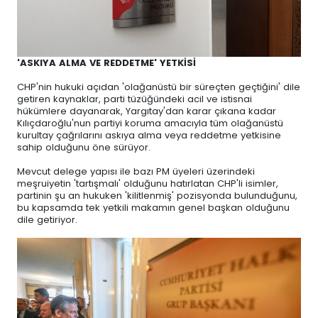
'ASKIYA ALMA VE REDDETME' YETKİSİ
CHP'nin hukuki açıdan 'olağanüstü bir süreçten geçtiğini' dile
getiren kaynaklar, parti tüzüğündeki acil ve istisnai
hükümlere dayanarak, Yargıtay'dan karar çıkana kadar
Kılıçdaroğlu'nun partiyi koruma amacıyla tüm olağanüstü
kurultay çağrılarını askıya alma veya reddetme yetkisine
sahip olduğunu öne sürüyor.
Mevcut delege yapısı ile bazı PM üyeleri üzerindeki
meşruiyetin 'tartışmalı' olduğunu hatırlatan CHP'li isimler,
partinin şu an hukuken 'kilitlenmiş' pozisyonda bulunduğunu,
bu kapsamda tek yetkili makamın genel başkan olduğunu
dile getiriyor.