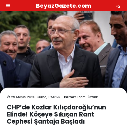
BeyazGazete.com
29 Mayıs 2026 Cuma, 11:50:56 -
Editör:
Fehmi Öztürk
CHP’de Kozlar Kılıçdaroğlu’nun
Elinde! Köşeye Sıkışan Rant
Cephesi Şantaja Başladı