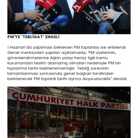
PM'YE 'TEBLİGAT' ENGELİ
1 Haziran'da yapılması beklenen PM toplantısı ise ertelendi.
Genel merkezden yapılan açıklamada, 'PM üyelerinin,
görevlendirmelerine ilişkin yazıyı henüz ilgili kamu
kurumundan teslim alamamış olmaları nedeniyle PM'nin
toplanma tarihi belirlenememiştir. Tebliğ sürecinin
tamamlanması sonrasında genel başkan tarafından
belirlenecek PM toplantı tarihi ayrıca duyurulacaktır' denildi.