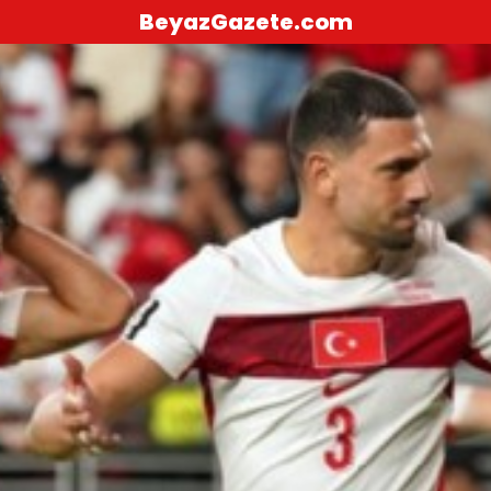
BeyazGazete.com