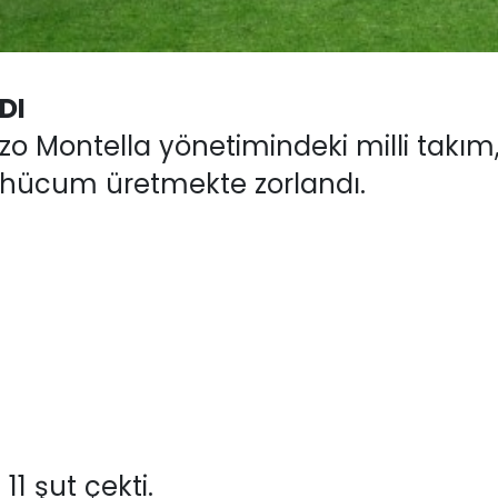
DI
nzo Montella yönetimindeki milli takım
hücum üretmekte zorlandı.
1 şut çekti.