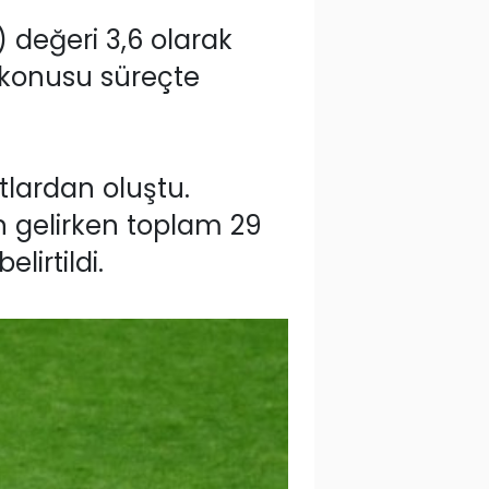
) değeri 3,6 olarak
z konusu süreçte
tlardan oluştu.
an gelirken toplam 29
lirtildi.