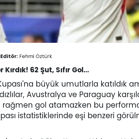
-
Editör:
Fehmi Öztürk
ırdık! 62 Şut, Sıfır Gol...
upası'na büyük umutlarla katıldık ama
dızlılar, Avustralya ve Paraguay kar
e rağmen gol atamazken bu performa
ası istatistiklerinde eşi benzeri görü