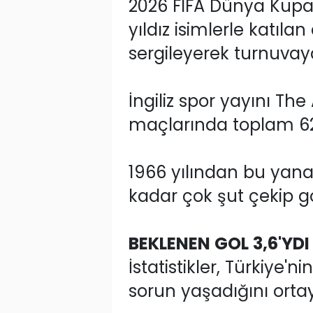
2026 FIFA Dünya Kupas
yıldız isimlerle katıla
sergileyerek turnuvaya
İngiliz spor yayını Th
maçlarında toplam 6
1966 yılından bu yana
kadar çok şut çekip 
BEKLENEN GOL 3,6'YDI
İstatistikler, Türkiye
sorun yaşadığını orta