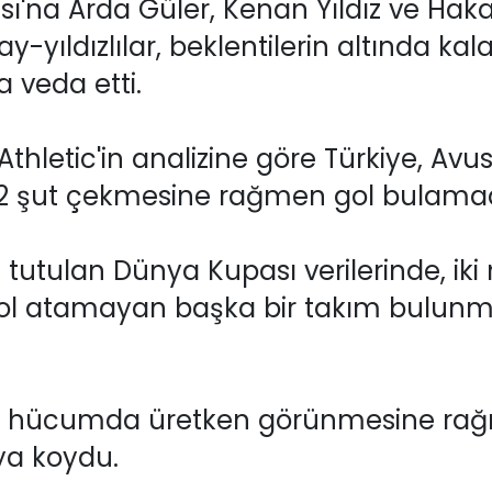
ı'na Arda Güler, Kenan Yıldız ve Hak
n ay-yıldızlılar, beklentilerin altında k
 veda etti.
e Athletic'in analizine göre Türkiye, A
2 şut çekmesine rağmen gol bulamad
 tutulan Dünya Kupası verilerinde, iki
gol atamayan başka bir takım bulunm
'nin hücumda üretken görünmesine rağme
ya koydu.