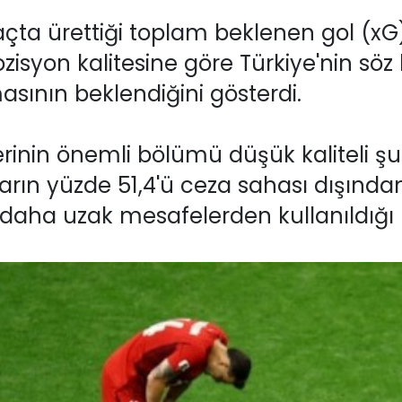
 maçta ürettiği toplam beklenen gol (xG
ozisyon kalitesine göre Türkiye'nin sö
asının beklendiğini gösterdi.
inin önemli bölümü düşük kaliteli şu
tların yüzde 51,4'ü ceza sahası dışınd
aha uzak mesafelerden kullanıldığı be