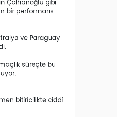
an Çalhanoğlu gibi
alan bir performans
vustralya ve Paraguay
ı.
 maçlık süreçte bu
uyor.
n bitiricilikte ciddi