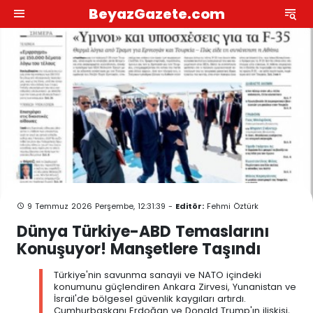
BeyazGazete.com
9 Temmuz 2026 Perşembe, 12:31:39 -
Editör:
Fehmi Öztürk
Dünya Türkiye-ABD Temaslarını
Konuşuyor! Manşetlere Taşındı
Türkiye'nin savunma sanayii ve NATO içindeki
konumunu güçlendiren Ankara Zirvesi, Yunanistan ve
İsrail'de bölgesel güvenlik kaygıları artırdı.
Cumhurbaşkanı Erdoğan ve Donald Trump'ın ilişkisi,