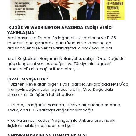
'KUDÜS VE WASHINGTON ARASINDA ENDİŞE VERİCİ
YAKINLAŞMA'
İsrail basını ise Trump-Erdoğan el sıkışmalarını ve F-35
modelini öne çıkararak, bunu 'Kudüs ve Washington
arasında endişe verici yakınlaşma' olarak yorumladı.
İsrail Başbakanı Benjamin Netanyahu, satışın 'Orta Doğu'da
güç dengesini yok edeceğini' ve Türkiye'nin 'agresif
emellerini' artıracağını ifade etmişti.
İSRAİL MANŞETLERİ:
- Bizi tehlikeye atan diğer siyasi darbe: Ankara'daki NATO'da
Trump-Erdoğan yakınlaşması, İsrail'in Orta Doğu'daki
stratejik üstünlüğünü tehdit ediyor
- Trump, Erdoğan'ın yanında: Türkiye diğerlerinden daha
sadık, ona F-35 satmayı değerlendireceğiz
- Korku zirvesi: Kudüs, Vaşington ile Ankara arasındaki
ilişkilerin sıkılaşmasından endişeli
AMERİKAN BASINI DA MANŞETİNE ALDI