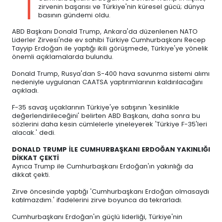
zirvenin başarısı ve Türkiye'nin küresel gücü; dünya
basının gündemi oldu.
ABD Başkanı Donald Trump, Ankara'da düzenlenen NATO
Liderler Zirvesi'nde ev sahibi Türkiye Cumhurbaşkanı Recep
Tayyip Erdoğan ile yaptığı ikili görüşmede, Türkiye'ye yönelik
önemli açıklamalarda bulundu.
Donald Trump, Rusya'dan S-400 hava savunma sistemi alımı
nedeniyle uygulanan CAATSA yaptırımlarının kaldırılacağını
açıkladı.
F-35 savaş uçaklarının Türkiye'ye satışının 'kesinlikle
değerlendirileceğini' belirten ABD Başkanı, daha sonra bu
sözlerini daha kesin cümlelerle yineleyerek 'Türkiye F-35'leri
alacak.' dedi.
DONALD TRUMP İLE CUMHURBAŞKANI ERDOĞAN YAKINLIĞI
DİKKAT ÇEKTİ
Ayrıca Trump ile Cumhurbaşkanı Erdoğan'ın yakınlığı da
dikkat çekti.
Zirve öncesinde yaptığı 'Cumhurbaşkanı Erdoğan olmasaydı
katılmazdım.' ifadelerini zirve boyunca da tekrarladı.
Cumhurbaşkanı Erdoğan'ın güçlü liderliği, Türkiye'nin