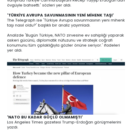
varışında Türkiye Cumhurbaşkanı Recep Tayyip Erdoğan'dan
övgüyle bahsetti.' sözleri yer aldı.
'TÜRKİYE AVRUPA SAVUNMASININ YENİ MİHENK TAŞI'
The Telegraph ise 'Türkiye Avrupa savunmasının yeni mihenk
taşı nasıl oldu?' başlıklı bir analiz yayımladı.
Analizde 'Bugün Türkiye, NATO zirvesine ev sahipliği yaparak
askeri gücünü, diplomatik nüfuzunu ve stratejik coğrafi
konumunu tüm çıplaklığıyla gözler önüne seriyor.' ifadeleri
yer aldı.
'NATO BU KADAR GÜÇLÜ OLMAMIŞTI'
Los Angeles Times gazetesi Trump-Erdoğan görüşmelerini
yazdı.