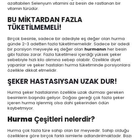
azaltabilen Selenyum vitamini az besin de rastlanan bir
vitamin türüdür.
BU MİKTARDAN FAZLA
TÜKETİLMEMELİ!
Birçok besinle, sadece bir adediyle eş değer olan hurma
günde 2-3 adetten fazla tüketilmemelidir. Sadece bir adedi
bir porsiyon meyveyle eş değer olan
hurmanın
her besin
gibi fazlası zarar. Fazla tüketilmesi içerdiği yüksek şeker
sebebiyle hızlı kilo alımına sebep olabilir. Özellikle diyet
yapanlar ve şeker hastaları hurma tüketiminde porsiyonlara
özellikle dikkat etmelidir.
ŞEKER HASTASIYSAN UZAK DUR!
Hurma şeker hastalarının özellikle uzak durması gereken
besinlerin başında geliyor. Doğası gereği çok fazla şeker
içeren hurma işlenmiş olsa dahi şekerinden ödün
kaybetmiyor.
Hurma
Çeşitleri nelerdir?
Hurma çok fazla türe sahip olan bir meyvedir. Sahip olduğu
özelliklere göre birçok farklı isimlerle adlandırılmaktadır. Bazı