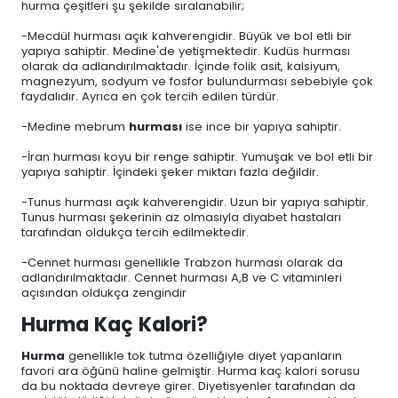
hurma çeşitleri şu şekilde sıralanabilir;
-Mecdül hurması açık kahverengidir. Büyük ve bol etli bir
yapıya sahiptir. Medine'de yetişmektedir. Kudüs hurması
olarak da adlandırılmaktadır. İçinde folik asit, kalsiyum,
magnezyum, sodyum ve fosfor bulundurması sebebiyle çok
faydalıdır. Ayrıca en çok tercih edilen türdür.
-Medine mebrum
hurması
ise ince bir yapıya sahiptir.
-İran hurması koyu bir renge sahiptir. Yumuşak ve bol etli bir
yapıya sahiptir. İçindeki şeker miktarı fazla değildir.
-Tunus hurması açık kahverengidir. Uzun bir yapıya sahiptir.
Tunus hurması şekerinin az olmasıyla diyabet hastaları
tarafından oldukça tercih edilmektedir.
-Cennet hurması genellikle Trabzon hurması olarak da
adlandırılmaktadır. Cennet hurması A,B ve C vitaminleri
açısından oldukça zengindir
Hurma Kaç Kalori?
Hurma
genellikle tok tutma özelliğiyle diyet yapanların
favori ara öğünü haline gelmiştir. Hurma kaç kalori sorusu
da bu noktada devreye girer. Diyetisyenler tarafından da