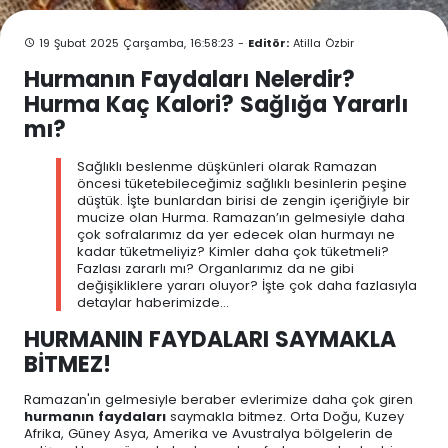
19 Şubat 2025 Çarşamba, 16:58:23 -
Editör:
Atilla Özbir
Hurmanın Faydaları Nelerdir?
Hurma Kaç Kalori? Sağlığa Yararlı
mı?
Sağlıklı beslenme düşkünleri olarak Ramazan
öncesi tüketebileceğimiz sağlıklı besinlerin peşine
düştük. İşte bunlardan birisi de zengin içeriğiyle bir
mucize olan Hurma. Ramazan’ın gelmesiyle daha
çok sofralarımız da yer edecek olan hurmayı ne
kadar tüketmeliyiz? Kimler daha çok tüketmeli?
Fazlası zararlı mı? Organlarımız da ne gibi
değişikliklere yararı oluyor? İşte çok daha fazlasıyla
detaylar haberimizde…
HURMANIN FAYDALARI SAYMAKLA
BİTMEZ!
Ramazan'ın gelmesiyle beraber evlerimize daha çok giren
hurmanın faydaları
saymakla bitmez. Orta Doğu, Kuzey
Afrika, Güney Asya, Amerika ve Avustralya bölgelerin de