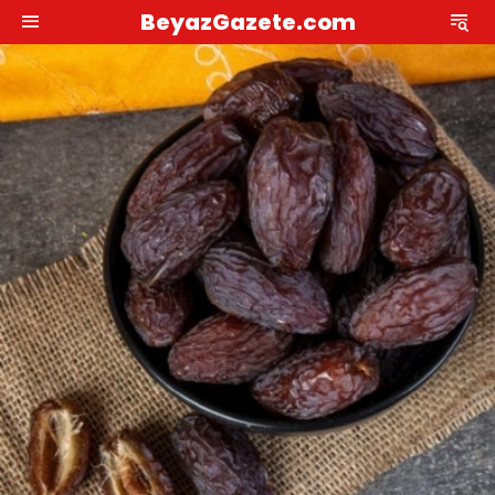
BeyazGazete.com