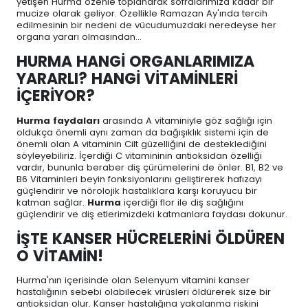
yetişen Hurma özenle toplanarak sofralarımıza kadar bir
mucize olarak geliyor. Özellikle Ramazan Ay'ında tercih
edilmesinin bir nedeni de vücudumuzdaki neredeyse her
organa yararı olmasından…
HURMA HANGİ ORGANLARIMIZA
YARARLI? HANGİ VİTAMİNLERİ
İÇERİYOR?
Hurma faydaları
arasında A vitaminiyle göz sağlığı için
oldukça önemli aynı zaman da bağışıklık sistemi için de
önemli olan A vitaminin Cilt güzelliğini de desteklediğini
söyleyebiliriz. İçerdiği C vitamininin antioksidan özelliği
vardır, bununla beraber diş çürümelerini de önler. B1, B2 ve
B6 Vitaminleri beyin fonksiyonlarını geliştirerek hafızayı
güçlendirir ve nörolojik hastalıklara karşı koruyucu bir
katman sağlar.
Hurma
içerdiği flor ile diş sağlığını
güçlendirir ve diş etlerimizdeki katmanlara faydası dokunur.
İŞTE KANSER HÜCRELERİNİ ÖLDÜREN
O VİTAMİN!
Hurma'nın içerisinde olan Selenyum vitamini kanser
hastalığının sebebi olabilecek virüsleri öldürerek size bir
antioksidan olur. Kanser hastalığına yakalanma riskini