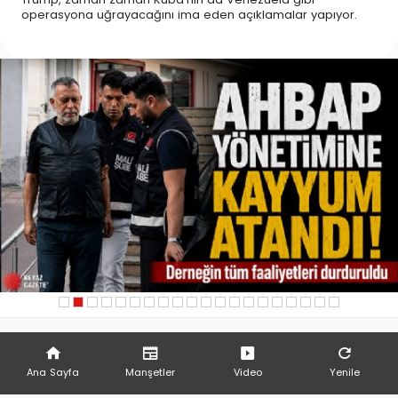
operasyona uğrayacağını ima eden açıklamalar yapıyor.
Ana Sayfa
Manşetler
Video
Yenile