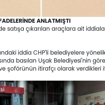
İFADELERİNDE ANLATMIŞTI
e satışa çıkarılan araçlara ait iddia
ındaki iddia CHP'li belediyelere yönel
nda basılan Uşak Belediyesi'nin gör
 şoförünün itirafçı olarak verdikleri i