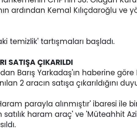
ının ardından Kemal Kılıçdaroğlu ve y
i temizlik' tartışmaları başladı.
I SATIŞA ÇIKARILDI
ndan Barış Yarkadaş'ın haberine göre 
lan 2 aracın satışa çıkarıldığını duy
aram parayla alınmıştır' ibaresi ile bi
 satılık haram araç' ve 'Müteahhit Azi
ıldı.