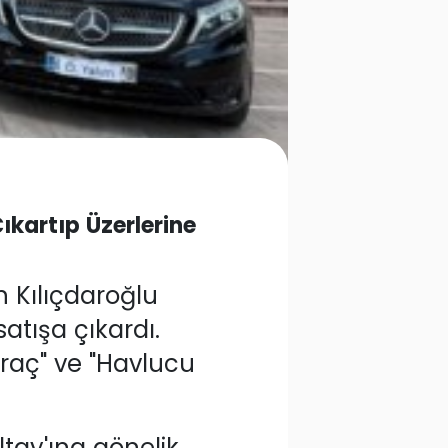
ıkartıp Üzerlerine
 Kılıçdaroğlu
satışa çıkardı.
araç" ve "Havlucu
tay'ına gönelik