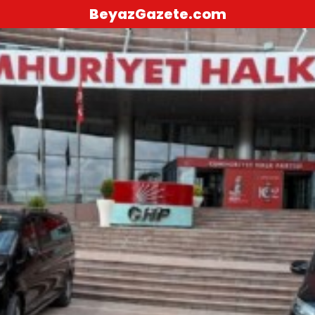
BeyazGazete.com