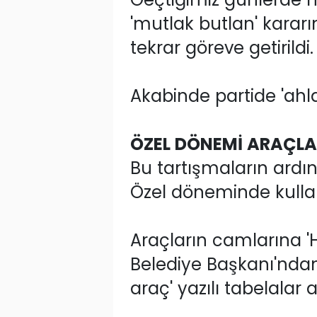
'mutlak butlan' karar
tekrar göreve getirildi.
Akabinde partide 'ahlak
ÖZEL DÖNEMİ ARAÇLAR
Bu tartışmaların ardı
Özel döneminde kullanı
Araçların camlarına 'H
Belediye Başkanı'ndan
araç' yazılı tabelalar as