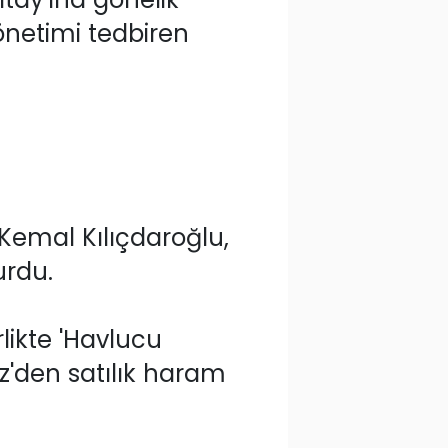
önetimi tedbiren
Kemal Kılıçdaroğlu,
urdu.
rlikte 'Havlucu
z'den satılık haram