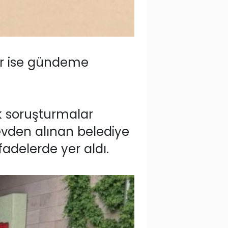
lar ise gündeme
ik soruşturmalar
evden alınan belediye
fadelerde yer aldı.