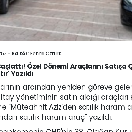
:53 -
Editör:
Fehmi Öztürk
aşlattı! Özel Dönemi Araçlarını Satışa Ç
ır' Yazıldı
arının ardından yeniden göreve gelen
ltay yönetiminin satın aldığı araçları 
ine "Müteahhit Aziz'den satılık haram 
ndan satılık haram araç" yazıldı.
mahkemenin CHP'nin 38. Olağan Kurul