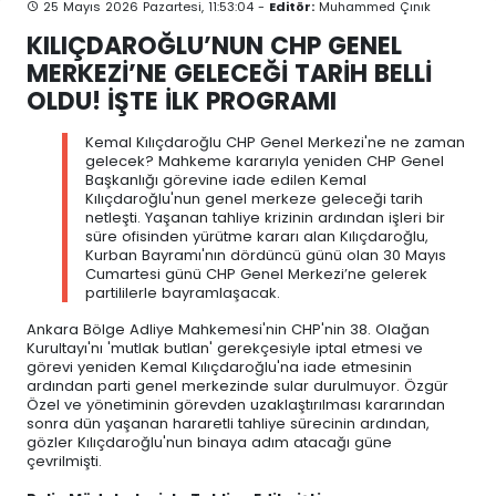
25 Mayıs 2026 Pazartesi, 11:53:04 -
Editör:
Muhammed Çınık
KILIÇDAROĞLU’NUN CHP GENEL
MERKEZİ’NE GELECEĞİ TARİH BELLİ
OLDU! İŞTE İLK PROGRAMI
Kemal Kılıçdaroğlu CHP Genel Merkezi'ne ne zaman
gelecek? Mahkeme kararıyla yeniden CHP Genel
Başkanlığı görevine iade edilen Kemal
Kılıçdaroğlu'nun genel merkeze geleceği tarih
netleşti. Yaşanan tahliye krizinin ardından işleri bir
süre ofisinden yürütme kararı alan Kılıçdaroğlu,
Kurban Bayramı'nın dördüncü günü olan 30 Mayıs
Cumartesi günü CHP Genel Merkezi’ne gelerek
partililerle bayramlaşacak.
Ankara Bölge Adliye Mahkemesi'nin CHP'nin 38. Olağan
Kurultayı'nı 'mutlak butlan' gerekçesiyle iptal etmesi ve
görevi yeniden Kemal Kılıçdaroğlu'na iade etmesinin
ardından parti genel merkezinde sular durulmuyor. Özgür
Özel ve yönetiminin görevden uzaklaştırılması kararından
sonra dün yaşanan hararetli tahliye sürecinin ardından,
gözler Kılıçdaroğlu'nun binaya adım atacağı güne
çevrilmişti.