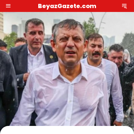
BeyazGazete.com