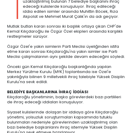
uzaklaştırılmış bulunan 7 belediye başkanını ihraç
edeceği kulislerde konuşuluyor. İhraç edileceği
iddia edilen isimler arasında Muhittin Böcek, Rıza
Akpolat ve Mehmet Murat Çalık'ın da adı geçiyor.
Mutlak butlan kararı sonrası iki başlılık ortaya çıkan CHP'de
Kemal Kılıçdaroğlu ile Özgür Özel ekipleri arasında karşılıklı
restleşmeler sürüyor.
Özgür Özel'e yakın isimlerin Parti Meclisi üyeliğinden istifa
etme kararı sonrası Kılıçdaroğlu'na yakın isimler ise Parti
Meclisi çalışmalarının aynı şekilde devam edeceğini söyledi.
Önceki gün Kemal Kılıçdaroğlu başkanlığında yapılan
Merkez Yürütme Kurulu (MYK) toplantısında ise Özel'e
yakınlığıyla bilinen 9 milletvekili ihraç talebiyle Yüksek Disiplin
Kurulu'na sevk edildi.
BELEDİYE BAŞKANLARINA İHRAÇ İDDİASI
Kılıçdaroğlu yönetiminin, başka görevlerdeki bazı partilileri
de ihraç edeceği iddiaları konuşuluyor.
Siyaset kulislerinde dolaşan bir iddiaya göre Kılıçdaroğlu
yönetimi, yolsuzluk soruşturmaları kapsamında tutuklu
bulunmaları nedeniyle görevlerinden uzaklaştırılmış olan
bazı belediye başkanlarını ihraç istemiyle Yüksek Disiplin
Kurulu'na sevk etmeye hazırlanıyor.