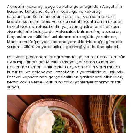
Akhisar'ın kokoreç, paça ve köfte geleneğinden Alaşehir'in
kapama kültürüne, Kula'nın kaburga ve kokoreç
ustalarından Salihli'nin odun köftesine, Manisa merkezin
kebabı, su muhallebisi ve köklü esnaf lokantalarına uzanan
Lezzet Noktası rotası, kentin yaşayan gastronomi hafızasını
ziyaretçilerle buluşturdu. Helvacılar, katmerciler, bozacılar,
turşucular ve sütlü tatlı ustalarının da seçkide yer alması,
Manisa mutfağını yalnızca ana yemekleriyle değil, gündelik
yaşam kültürü ve yerel ustalık geleneğiyle de öne çıkardı.
Festivalin gastronomi programında, şef Murat Deniz Temel'in
ev sahipliğinde; şef Mevlüt Özkaya, şef Yaren Çapar ve
beslenme uzmanı Hatice Nur Ege, Manisa'nın yerel mutfak
kültürünü ve geleneksel lezzetlerini ziyaretçilerle buluşturdu.
Festival kapsamında gerçekleştirilen gastronomi etkinlikleri,
kentin köklü yemek kültürünü farklı yönleriyle tanıtma fırsatı
sundu.