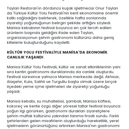
Taylan Restoran'ın dördüncü kuşak işletmecisi Onur Taylan
da Türkiye Kültür Yolu Festivali'nin kent ekonomisine önemli
katkı sağladığını belirterek, özellikle hafta sonlarında
ziyaretçi yoğunluğunun belirgin şekilde arttığını söyledi.
Manisa kebabının festival boyunca en çok tercih edilen
ürünlerin başında geldiğini ifade eden Taylan,
organizasyonun şehrin gastronomi kültürünü daha geniş
kitlelerle buluşturduğunu kaydetti.
KÜLTÜR YOLU FESTİVALİYLE MANİSA'DA EKONOMİK
CANLILIK YAŞANDI
Manisa Kültür Yolu Festivali, kültür ve sanat etkinliklerinin yanı
sıra kentin gastronomi duraklarında da canlılık oluşturdu.
Festival süresince yalnızca Manisa merkezde değil; Akhisar,
Alaşehir, Kula, Salihli ve Turgutlu başta olmak üzere birçok
ilçedeki yeme içme işletmeleri de ziyaretçi yoğunluğu
yaşadı.
Manisa kebabı, su muhallebisi, şambali, Manisa köftesi,
kokoreç ve kente özgü diğer yöresel tatlar festival boyunca
yoğun ilgi görürken, gastronomi durakları ziyaretçilere
şehrin mutfak kültürünü yakından tanıma fırsatı sundu. Farklı
şehirlerden gelen misafirlerin oluşturduğu hareketlilik, yerel
işletmelerin görünürlüğünü artırırken Manisa'nın gastronomi