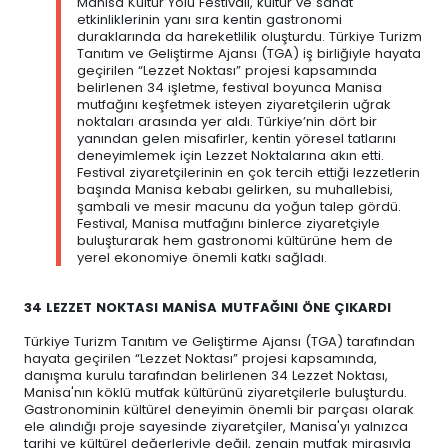
Manisa Kültür Yolu Festivali, kültür ve sanat
etkinliklerinin yanı sıra kentin gastronomi
duraklarında da hareketlilik oluşturdu. Türkiye Turizm
Tanıtım ve Geliştirme Ajansı (TGA) iş birliğiyle hayata
geçirilen “Lezzet Noktası” projesi kapsamında
belirlenen 34 işletme, festival boyunca Manisa
mutfağını keşfetmek isteyen ziyaretçilerin uğrak
noktaları arasında yer aldı. Türkiye’nin dört bir
yanından gelen misafirler, kentin yöresel tatlarını
deneyimlemek için Lezzet Noktalarına akın etti.
Festival ziyaretçilerinin en çok tercih ettiği lezzetlerin
başında Manisa kebabı gelirken, su muhallebisi,
şambali ve mesir macunu da yoğun talep gördü.
Festival, Manisa mutfağını binlerce ziyaretçiyle
buluşturarak hem gastronomi kültürüne hem de
yerel ekonomiye önemli katkı sağladı.
34 LEZZET NOKTASI MANİSA MUTFAĞINI ÖNE ÇIKARDI
Türkiye Turizm Tanıtım ve Geliştirme Ajansı (TGA) tarafından
hayata geçirilen “Lezzet Noktası” projesi kapsamında,
danışma kurulu tarafından belirlenen 34 Lezzet Noktası,
Manisa'nın köklü mutfak kültürünü ziyaretçilerle buluşturdu.
Gastronominin kültürel deneyimin önemli bir parçası olarak
ele alındığı proje sayesinde ziyaretçiler, Manisa'yı yalnızca
tarihi ve kültürel değerleriyle değil, zengin mutfak mirasıyla