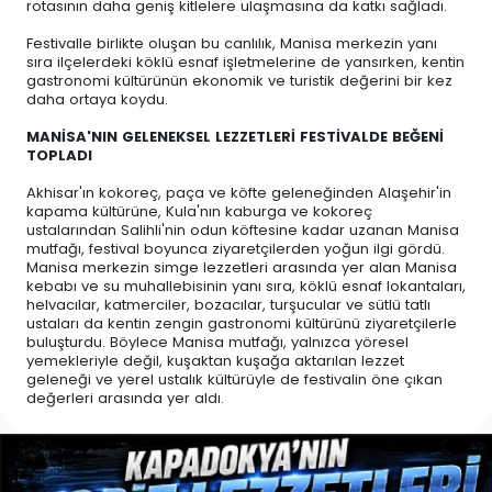
rotasının daha geniş kitlelere ulaşmasına da katkı sağladı.
Festivalle birlikte oluşan bu canlılık, Manisa merkezin yanı
sıra ilçelerdeki köklü esnaf işletmelerine de yansırken, kentin
gastronomi kültürünün ekonomik ve turistik değerini bir kez
daha ortaya koydu.
MANİSA'NIN GELENEKSEL LEZZETLERİ FESTİVALDE BEĞENİ
TOPLADI
Akhisar'ın kokoreç, paça ve köfte geleneğinden Alaşehir'in
kapama kültürüne, Kula'nın kaburga ve kokoreç
ustalarından Salihli'nin odun köftesine kadar uzanan Manisa
mutfağı, festival boyunca ziyaretçilerden yoğun ilgi gördü.
Manisa merkezin simge lezzetleri arasında yer alan Manisa
kebabı ve su muhallebisinin yanı sıra, köklü esnaf lokantaları,
helvacılar, katmerciler, bozacılar, turşucular ve sütlü tatlı
ustaları da kentin zengin gastronomi kültürünü ziyaretçilerle
buluşturdu. Böylece Manisa mutfağı, yalnızca yöresel
yemekleriyle değil, kuşaktan kuşağa aktarılan lezzet
geleneği ve yerel ustalık kültürüyle de festivalin öne çıkan
değerleri arasında yer aldı.