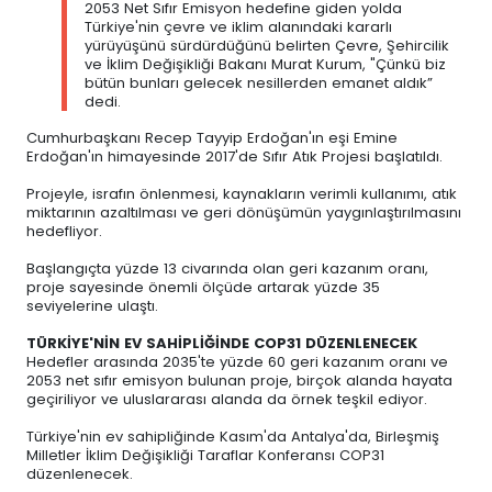
2053 Net Sıfır Emisyon hedefine giden yolda
Türkiye'nin çevre ve iklim alanındaki kararlı
yürüyüşünü sürdürdüğünü belirten Çevre, Şehircilik
ve İklim Değişikliği Bakanı Murat Kurum, "Çünkü biz
bütün bunları gelecek nesillerden emanet aldık”
dedi.
Cumhurbaşkanı Recep Tayyip Erdoğan'ın eşi Emine
Erdoğan'ın himayesinde 2017'de Sıfır Atık Projesi başlatıldı.
Projeyle, israfın önlenmesi, kaynakların verimli kullanımı, atık
miktarının azaltılması ve geri dönüşümün yaygınlaştırılmasını
hedefliyor.
Başlangıçta yüzde 13 civarında olan geri kazanım oranı,
proje sayesinde önemli ölçüde artarak yüzde 35
seviyelerine ulaştı.
TÜRKİYE'NİN EV SAHİPLİĞİNDE COP31 DÜZENLENECEK
Hedefler arasında 2035'te yüzde 60 geri kazanım oranı ve
2053 net sıfır emisyon bulunan proje, birçok alanda hayata
geçiriliyor ve uluslararası alanda da örnek teşkil ediyor.
Türkiye'nin ev sahipliğinde Kasım'da Antalya'da, Birleşmiş
Milletler İklim Değişikliği Taraflar Konferansı COP31
düzenlenecek.