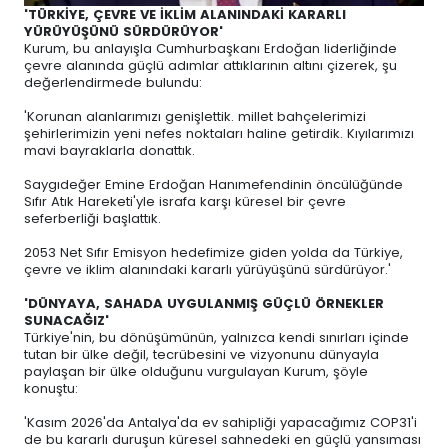
'TÜRKİYE, ÇEVRE VE İKLİM ALANINDAKİ KARARLI
YÜRÜYÜŞÜNÜ SÜRDÜRÜYOR'
Kurum, bu anlayışla Cumhurbaşkanı Erdoğan liderliğinde
çevre alanında güçlü adımlar attıklarının altını çizerek, şu
değerlendirmede bulundu:
'Korunan alanlarımızı genişlettik. millet bahçelerimizi
şehirlerimizin yeni nefes noktaları haline getirdik. Kıyılarımızı
mavi bayraklarla donattık.
Saygıdeğer Emine Erdoğan Hanımefendinin öncülüğünde
Sıfır Atık Hareketi'yle israfa karşı küresel bir çevre
seferberliği başlattık.
2053 Net Sıfır Emisyon hedefimize giden yolda da Türkiye,
çevre ve iklim alanındaki kararlı yürüyüşünü sürdürüyor.'
'DÜNYAYA, SAHADA UYGULANMIŞ GÜÇLÜ ÖRNEKLER
SUNACAĞIZ'
Türkiye'nin, bu dönüşümünün, yalnızca kendi sınırları içinde
tutan bir ülke değil, tecrübesini ve vizyonunu dünyayla
paylaşan bir ülke olduğunu vurgulayan Kurum, şöyle
konuştu:
'Kasım 2026'da Antalya'da ev sahipliği yapacağımız COP31'i
de bu kararlı duruşun küresel sahnedeki en güçlü yansıması