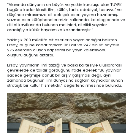
“Alanında dünyanın en büyük ve yetkin kuruluşu olan TÜYEK
bugüne kadar klasik ilim, kültür, tarih, edebiyat, tasavvuf ve
düşünce mirasımıza ait pek çok eseri yayıma hazırlamış;
yazma eser kütüphanelerimizin raflarında, kataloglarında ve
dijital kayıtlarında bulunan metinleri, nitelikli yayınlar
aracılığıyla kültür hayatımıza kazandırmıştır.”
Yaklaşık 200 müellife ait eserlerin yayımlandığını belirten
Ersoy, bugüne kadar toplam 361 cilt ve 247 bin 95 sayfalık
275 eserden oluşan kapsamlı bir yayın koleksiyonu
oluşturulduğunu aktardı.
Ersoy, yayımların ilmî titizliği ve baskı kalitesiyle uluslararası
çevrelerde de takdir gördüğünü ifade ederek “Bu yayınlar
sadece geçmişe dönük bir arşiv çalışması değil, aynı
zamanda bugünün ilim dünyasına sağlam kaynaklar sunan
stratejik bir kültür hizmetidir.” değerlendirmesinde bulundu.