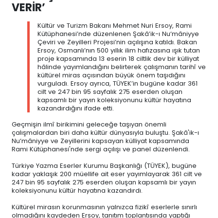
VERİR’
Kültür ve Turizm Bakanı Mehmet Nuri Ersoy, Rami
Kütüphanesi’nde düzenlenen Şakâ’ik-ı Nu‘mâniyye
Çeviri ve Zeyilleri Projesi’nin açılışına katıldı. Bakan
Ersoy, Osmanlı’nın 500 yıllık ilim hafızasına ışık tutan
proje kapsamında 13 eserin 18 ciltlik dev bir külliyat
hâlinde yayımlandığını belirterek çalışmanın tarihî ve
kültürel miras açısından büyük önem taşıdığını
vurguladı. Ersoy ayrıca, TÜYEK’in bugüne kadar 361
cilt ve 247 bin 95 sayfalık 275 eserden oluşan
kapsamlı bir yayın koleksiyonunu kültür hayatına
kazandırdığını ifade etti.
Geçmişin ilmî birikimini geleceğe taşıyan önemli
çalışmalardan biri daha kültür dünyasıyla buluştu. Şakâ'ik-ı
Nu‘mâniyye ve Zeyillerini kapsayan külliyat kapsamında
Rami Kütüphanesi'nde sergi açılışı ve panel düzenlendi.
Türkiye Yazma Eserler Kurumu Başkanlığı (TÜYEK), bugüne
kadar yaklaşık 200 müellife ait eser yayımlayarak 361 cilt ve
247 bin 95 sayfalık 275 eserden oluşan kapsamlı bir yayın
koleksiyonunu kültür hayatına kazandırdı.
Kültürel mirasın korunmasının yalnızca fizikî eserlerle sınırlı
olmadığını kaydeden Ersoy, tanıtım toplantısında yaptığı