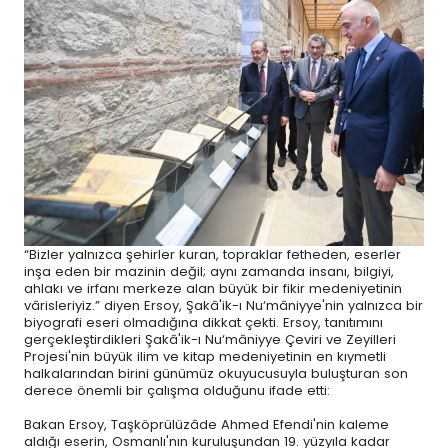
“Bizler yalnızca şehirler kuran, topraklar fetheden, eserler
inşa eden bir mazinin değil; aynı zamanda insanı, bilgiyi,
ahlakı ve irfanı merkeze alan büyük bir fikir medeniyetinin
vârisleriyiz.” diyen Ersoy, Şakâ'ik-ı Nu‘mâniyye'nin yalnızca bir
biyografi eseri olmadığına dikkat çekti. Ersoy, tanıtımını
gerçekleştirdikleri Şakâ'ik-ı Nu‘mâniyye Çeviri ve Zeyilleri
Projesi'nin büyük ilim ve kitap medeniyetinin en kıymetli
halkalarından birini günümüz okuyucusuyla buluşturan son
derece önemli bir çalışma olduğunu ifade etti:
Bakan Ersoy, Taşköprülüzâde Ahmed Efendi'nin kaleme
aldığı eserin, Osmanlı'nın kuruluşundan 19. yüzyıla kadar