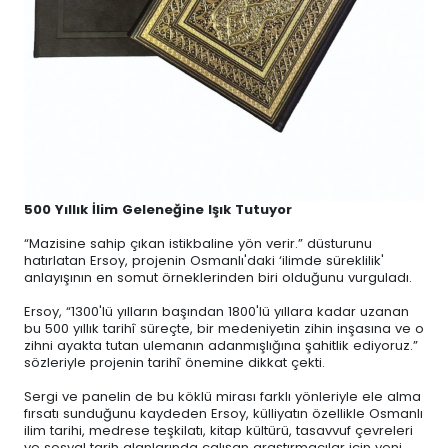
500 Yıllık İlim Geleneğine Işık Tutuyor
“Mazisine sahip çıkan istikbaline yön verir.” düsturunu
hatırlatan Ersoy, projenin Osmanlı'daki ‘ilimde süreklilik'
anlayışının en somut örneklerinden biri olduğunu vurguladı.
Ersoy, “1300'lü yılların başından 1800'lü yıllara kadar uzanan
bu 500 yıllık tarihî süreçte, bir medeniyetin zihin inşasına ve o
zihni ayakta tutan ulemanın adanmışlığına şahitlik ediyoruz.”
sözleriyle projenin tarihî önemine dikkat çekti.
Sergi ve panelin de bu köklü mirası farklı yönleriyle ele alma
fırsatı sunduğunu kaydeden Ersoy, külliyatın özellikle Osmanlı
ilim tarihi, medrese teşkilatı, kitap kültürü, tasavvuf çevreleri
ve sosyal tarih alanlarında çalışan araştırmacılar için yeni