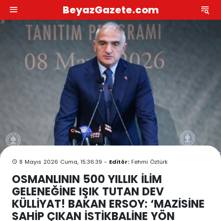
BeyazGazete.com
8 Mayıs 2026 Cuma, 15:36:39 -
Editör:
Fehmi Öztürk
OSMANLININ 500 YILLIK İLİM
GELENEĞİNE IŞIK TUTAN DEV
KÜLLİYAT! BAKAN ERSOY: ‘MAZİSİNE
SAHİP ÇIKAN İSTİKBALİNE YÖN