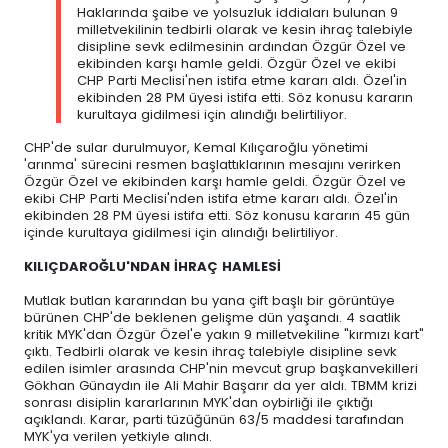
Haklarında şaibe ve yolsuzluk iddiaları bulunan 9
milletvekilinin tedbirli olarak ve kesin ihraç talebiyle
disipline sevk edilmesinin ardından Özgür Özel ve
ekibinden karşı hamle geldi. Özgür Özel ve ekibi
CHP Parti Meclisi'nen istifa etme kararı aldı. Özel'in
ekibinden 28 PM üyesi istifa etti. Söz konusu kararın
kurultaya gidilmesi için alındığı belirtiliyor.
CHP'de sular durulmuyor, Kemal Kılıçaroğlu yönetimi
'arınma' sürecini resmen başlattıklarının mesajını verirken
Özgür Özel ve ekibinden karşı hamle geldi. Özgür Özel ve
ekibi CHP Parti Meclisi'nden istifa etme kararı aldı. Özel'in
ekibinden 28 PM üyesi istifa etti. Söz konusu kararın 45 gün
içinde kurultaya gidilmesi için alındığı belirtiliyor.
KILIÇDAROĞLU'NDAN İHRAÇ HAMLESİ
Mutlak butlan kararından bu yana çift başlı bir görüntüye
bürünen CHP'de beklenen gelişme dün yaşandı. 4 saatlik
kritik MYK'dan Özgür Özel'e yakın 9 milletvekiline "kırmızı kart"
çıktı. Tedbirli olarak ve kesin ihraç talebiyle disipline sevk
edilen isimler arasında CHP'nin mevcut grup başkanvekilleri
Gökhan Günaydın ile Ali Mahir Başarır da yer aldı. TBMM krizi
sonrası disiplin kararlarının MYK'dan oybirliği ile çıktığı
açıklandı. Karar, parti tüzüğünün 63/5 maddesi tarafından
MYK'ya verilen yetkiyle alındı.