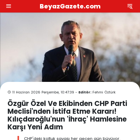
BeyazGazete.com
11 Haziran 2026 Perşembe, 10:47:39 -
Editör:
Fehmi Öztürk
Özgür Özel Ve Ekibinden CHP Parti
Meclisi'nden İstifa Etme Kararı!
Kılıçdaroğlu'nun 'İhraç' Hamlesine
Karşı Yeni Adım
CHP'deki koltuk savaşı her geçen gün büyüyor.