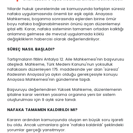
Yıllardır hukuk çevrelerinde ve kamuoyunda tartışılan süresiz
nafaka uygulamasında önemli bir eşik aşıldı. Anayasa
Mahkemesi, boşanma sonrasında eşlerden birine ömür
boyu nafaka bağlanabilmesinin önünü açan düzenlemeyi
iptal etti. Karar, nafaka sisteminin tamamen ortadan kalktığı
anlamına gelmese de mevcut uygulamada köklü
değişikliklerin habercisi olarak değerlendiriliyor.
SÜREÇ NASIL BAŞLADI?
Tartışmaların fitilini Antalya 12. Aile Mahkemesi'nin başvurusu
ateşledi. Mahkeme, Türk Medeni Kanunu'nun yoksulluk
nafakasını düzenleyen 175. maddesinde yer alan 'süresiz'
ifadesinin Anayasa'ya aykırı olduğu gerekçesiyle konuyu
Anayasa Mahkemesi'nin gündemine taşıdı.
Başvuruyu değerlendiren Yüksek Mahkeme, düzenlemenin
iptaline karar verirken yasama organına yeni bir sistem
oluşturulması için 9 aylık süre tanıdı.
NAFAKA TAMAMEN KALDIRILDI MI?
Kararın ardından kamuoyunda oluşan en büyük soru işareti
bu oldu. Ancak uzmanlara göre 'nafaka kaldırıldı' şeklindeki
yorumlar gerçeği yansıtmıyor.