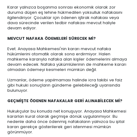
Karar yalnızca boşanma sonrası ekonomik olarak zor
duruma düşen eş lehine hükmedilen yoksulluk nafakasını
ilgilendiriyor. Çocuklar için ödenen iştirak nafakası veya
dava sürecinde verilen tedbir nafakası mevcut haliyle
devam ediyor.
MEVCUT NAFAKA ÖDEMELERİ SÜRECEK Mİ?
Evet. Anayasa Mahkemesi'nin kararı mevcut nafaka
hükümlerini otomatik olarak sona erdirmiyor. Halen
mahkeme kararıyla nafaka alan kişiler ödemelerini almaya
devam edecek. Nafaka yükümlülerinin de mahkeme kararı
olmadan ödemeyi kesmeleri mümkün değil.
Uzmanlar, ödeme yapılmaması halinde icra takibi ve faiz
gibi hukuki sonuçların gündeme gelebileceği uyarısında
bulunuyor.
GEÇMİŞTE ÖDENEN NAFAKALAR GERİ ALINABİLECEK Mİ?
Hukukçular bu konuda net konuşuyor. Anayasa Mahkemesi
kararları kural olarak geçmişe dönük uygulanmıyor. Bu
nedenle daha önce ödenmiş nafakaların yalnızca bu iptal
kararı gerekçe gösterilerek geri istenmesi mümkün
görünmüyor.