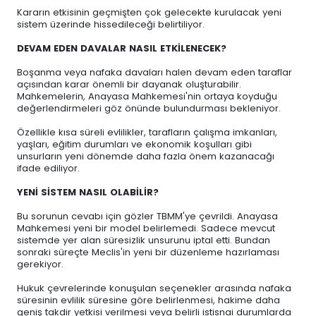
Kararın etkisinin geçmişten çok gelecekte kurulacak yeni
sistem üzerinde hissedileceği belirtiliyor.
DEVAM EDEN DAVALAR NASIL ETKİLENECEK?
Boşanma veya nafaka davaları halen devam eden taraflar
açısından karar önemli bir dayanak oluşturabilir.
Mahkemelerin, Anayasa Mahkemesi'nin ortaya koyduğu
değerlendirmeleri göz önünde bulundurması bekleniyor.
Özellikle kısa süreli evlilikler, tarafların çalışma imkanları,
yaşları, eğitim durumları ve ekonomik koşulları gibi
unsurların yeni dönemde daha fazla önem kazanacağı
ifade ediliyor.
YENİ SİSTEM NASIL OLABİLİR?
Bu sorunun cevabı için gözler TBMM'ye çevrildi. Anayasa
Mahkemesi yeni bir model belirlemedi. Sadece mevcut
sistemde yer alan süresizlik unsurunu iptal etti. Bundan
sonraki süreçte Meclis'in yeni bir düzenleme hazırlaması
gerekiyor.
Hukuk çevrelerinde konuşulan seçenekler arasında nafaka
süresinin evlilik süresine göre belirlenmesi, hakime daha
geniş takdir yetkisi verilmesi veya belirli istisnai durumlarda