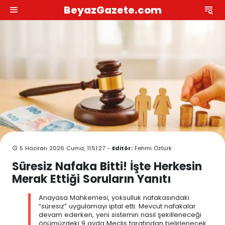
BeyazGazete.com
5 Haziran 2026 Cuma, 11:51:27 -
Editör:
Fehmi Öztürk
Süresiz Nafaka Bitti! İşte Herkesin
Merak Ettiği Soruların Yanıtı
Anayasa Mahkemesi, yoksulluk nafakasındaki
“süresiz” uygulamayı iptal etti. Mevcut nafakalar
devam ederken, yeni sistemin nasıl şekilleneceği
önümüzdeki 9 ayda Meclis tarafından belirlenecek.