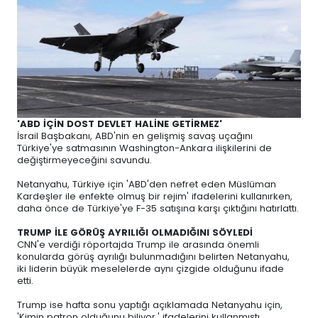
'ABD İÇİN DOST DEVLET HALİNE GETİRMEZ'
İsrail Başbakanı, ABD'nin en gelişmiş savaş uçağını
Türkiye'ye satmasının Washington-Ankara ilişkilerini de
değiştirmeyeceğini savundu.
Netanyahu, Türkiye için 'ABD'den nefret eden Müslüman
Kardeşler ile enfekte olmuş bir rejim' ifadelerini kullanırken,
daha önce de Türkiye'ye F-35 satışına karşı çıktığını hatırlattı.
TRUMP İLE GÖRÜŞ AYRILIĞI OLMADIĞINI SÖYLEDİ
CNN'e verdiği röportajda Trump ile arasında önemli
konularda görüş ayrılığı bulunmadığını belirten Netanyahu,
iki liderin büyük meselelerde aynı çizgide olduğunu ifade
etti.
Trump ise hafta sonu yaptığı açıklamada Netanyahu için,
'Kimin patron olduğunu biliyor.' ifadelerini kullanmıştı.