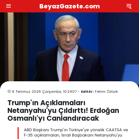
BeyazGazete.com
8 Temmuz 2026 Çarşamba, 10:24:07 -
Editör:
Fehmi Öztürk
Trump'ın Açıklamaları
Netanyahu'yu Çıldırttı! Erdoğan
Osmanlı'yı Canlandıracak
ABD Başkanı Trump'ın Türkiye'ye yönelik CAATSA ve
F-35 açıklamaları, İsrail Başbakanı Netanyahu'yu