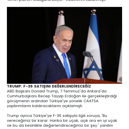
TRUMP: F-35 SATIŞINI DEĞERLENDİRECEĞİZ
ABD Başkanı Donald Trump, 7 Temmuz'da Ankara'da
Cumhurbaşkanı Recep Tayyip Erdoğan ile gerçekleştirdiği
görüşmenin ardından Türkiye'ye yönelik CAATSA
yaptırımlarını kaldıracaklarını açıklamıştı.
Trump ayrıca Türkiye'ye F-35 satışıyla ilgili soruya, 'Bu
vereceğimiz bir karar. Harika bir uçak, açık ara en iyi uçak
ve bu da kesinlikle değerlendireceğimiz bir şey.' yanıtını