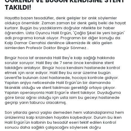
ÖĞRENDİ VE BUGÜN KENDİSİNE STENT
TAKILDI!
Hayatta bazen tesadüfler, denk gelişler bir anlık söylemler
oldukça önemlidir. Zaman zaman bir denk geliş belki de hayat
kurtarır. Bugün bu yazdıklarımı doğrular nitelikte bir haber
öğrendim. Usta Oyuncu Halil Ergün, 'Çağla Şıkel ile yeni birgün'
adlı programa konuk oluyor. Programın bir diğer konuğu da
Kalp Damar Cerrahisi denilince ülkemizde ilk akla gelen
isimlerden Profesör Doktor Bingür Sönmez...
Bingür hoca laf arasında Halil Bey'e kalp sağlığı hakkında
sorular soruyor. Halil Bey de 7 sene önce kendisine stent
takıldığını anlatıyor. Bingür hoca kendisini hastanede kontrol
etmek için ısrar ediyor. Halil Bey bu ısrar üzerine bugün
Levent'te bulunan özel hastanede, hocaya kontrole gidiyor.
Yapılan anjiyo neticesinde Halil Ergün'ün bir damarında
tıkanıklık olduğu ve stent takılması gerektiği ortaya çıkıyor.
Yapılan operasyonla Halil Ergün'e stent takılıyor. Duyduğuma
göre biraz ağrısı olduğu için usta isim bu geceyi hastanede
geçirip yarın taburcu olacakmış.
Son yıllarda genci yaşlısı demeden hem vatandaşlarımız hem
ünlülerimiz kalp krizinden hayatını kaybediyor. Durum bu iken
Halil Ergün'ün kalbinin bu tesadüf eseri teklif edilen kontrol
sonucu daha sağlıklı çalışacağını söylersek doğru