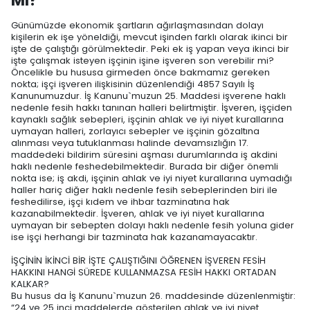
MI?
Günümüzde ekonomik şartların ağırlaşmasından dolayı
kişilerin ek işe yöneldiği, mevcut işinden farklı olarak ikinci bir
işte de çalıştığı görülmektedir. Peki ek iş yapan veya ikinci bir
işte çalışmak isteyen işçinin işine işveren son verebilir mi?
Öncelikle bu hususa girmeden önce bakmamız gereken
nokta; işçi işveren ilişkisinin düzenlendiği 4857 Sayılı İş
Kanunumuzdur. İş Kanunu`muzun 25. Maddesi işverene haklı
nedenle fesih hakkı tanınan halleri belirtmiştir. İşveren, işçiden
kaynaklı sağlık sebepleri, işçinin ahlak ve iyi niyet kurallarına
uymayan halleri, zorlayıcı sebepler ve işçinin gözaltına
alınması veya tutuklanması halinde devamsızlığın 17.
maddedeki bildirim süresini aşması durumlarında iş akdini
haklı nedenle feshedebilmektedir. Burada bir diğer önemli
nokta ise; iş akdi, işçinin ahlak ve iyi niyet kurallarına uymadığı
haller hariç diğer haklı nedenle fesih sebeplerinden biri ile
feshedilirse, işçi kıdem ve ihbar tazminatına hak
kazanabilmektedir. İşveren, ahlak ve iyi niyet kurallarına
uymayan bir sebepten dolayı haklı nedenle fesih yoluna gider
ise işçi herhangi bir tazminata hak kazanamayacaktır.
İŞÇİNİN İKİNCİ BİR İŞTE ÇALIŞTIĞINI ÖĞRENEN İŞVEREN FESİH
HAKKINI HANGİ SÜREDE KULLANMAZSA FESİH HAKKI ORTADAN
KALKAR?
Bu husus da İş Kanunu`muzun 26. maddesinde düzenlenmiştir:
“24 ve 25 inci maddelerde gösterilen ahlak ve iyi niyet