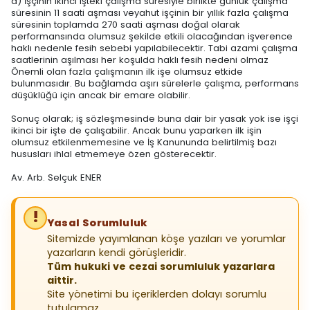
d) İşçinin ikinci işteki çalışma süresiyle birlikte günlük çalışma
süresinin 11 saati aşması veyahut işçinin bir yıllık fazla çalışma
süresinin toplamda 270 saati aşması doğal olarak
performansında olumsuz şekilde etkili olacağından işverence
haklı nedenle fesih sebebi yapılabilecektir. Tabi azami çalışma
saatlerinin aşılması her koşulda haklı fesih nedeni olmaz
Önemli olan fazla çalışmanın ilk işe olumsuz etkide
bulunmasıdır. Bu bağlamda aşırı sürelerle çalışma, performans
düşüklüğü için ancak bir emare olabilir.
Sonuç olarak; iş sözleşmesinde buna dair bir yasak yok ise işçi
ikinci bir işte de çalışabilir. Ancak bunu yaparken ilk işin
olumsuz etkilenmemesine ve İş Kanununda belirtilmiş bazı
hususları ihlal etmemeye özen gösterecektir.
Av. Arb. Selçuk ENER
Yasal Sorumluluk
Sitemizde yayımlanan köşe yazıları ve yorumlar
yazarların kendi görüşleridir.
Tüm hukuki ve cezai sorumluluk yazarlara
aittir.
Site yönetimi bu içeriklerden dolayı sorumlu
tutulamaz.