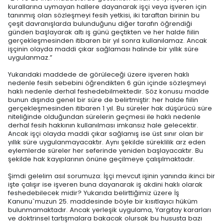
kurallarına uymayan hallere dayanarak işçi veya işveren için
tanınmış olan sözleşmeyi fesih yetkisi, iki taraftan birinin bu
çeşit davranışlarda bulunduğunu diğer tarafın öğrendiği
günden başlayarak altı iş günü geçtikten ve her halde fiilin
gerçekleşmesinden itibaren bir yıl sonra kullanılamaz. Ancak
işçinin olayda maddi çıkar sağlaması halinde bir yıllık süre
uygulanmaz.”
Yukarıdaki maddede de görüleceği üzere işveren haklı
nedenle fesih sebebini öğrendikten 6 gün içinde sözleşmeyi
haklı nedenle derhal feshedebilmektedir. Söz konusu madde
bunun dışında genel bir süre de belirtmiştir: her halde fiilin
gerçekleşmesinden itibaren 1 yıl. Bu süreler hak düşürücü süre
niteliğinde olduğundan sürelerin geçmesi ile haklı nedenle
derhal fesih hakkının kullanılması imkansız hale gelecektir.
Ancak işçi olayda maddi çıkar sağlamış ise üst sınır olan bir
yıllık süre uygulanmayacaktır. Aynı şekilde süreklilik arz eden
eylemlerde süreler her seferinde yeniden başlayacaktır. Bu
şekilde hak kayıplarının önüne geçilmeye çalışılmaktadır.
Şimdi gelelim asıl sorumuza: İşçi mevcut işinin yanında ikinci bir
işte çalışır ise işveren buna dayanarak iş akdini haklı olarak
feshedebilecek midir? Yukarıda belirttiğimiz üzere İş
Kanunu`muzun 25. maddesinde böyle bir kısıtlayıcı hüküm
bulunmamaktadır. Ancak yerleşik uygulama, Yargıtay kararları
ve doktrinsel tartışmalara bakacak olursak bu hususta bazı