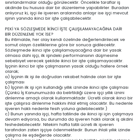
sınırlandırmalar olduğu görülecektir. Öncelikle taraflar iş
akdinde bu hususa dair bir düzenleme yapabilirler. Buradan
anlıyoruz ki, işçi ile işveren aralarında anlaşır ise işçi mevcut
işinin yanında ikinci bir işte çalışabilecektir.
PEKİ YA SÖZLEŞMEDE İKİNCİ İŞTE ÇALIŞILAMAYACAĞINA DAİR
BİR DÜZENLEME YOK İSE?
Bu ihtimalde, her olay kendi özelinde değerlendirilecek ve
somut olayın özelliklerine göre bir sonuca gidilecektir.
Sözleşmede ikinci işte çalışılamayacağına dair bir yasak
olmasa dahi işçi, ilk işindeki performansının düşmesine
sebebiyet verecek şekilde ikinci bir işte çalışamayacaktır.
İşçinin ikinci bir işte çalışmasının yasak olduğu hallere örnek
olarak;
a) İşçinin ilk işi ile doğrudan rekabet halinde olan bir işte
çalışması
b) İşçinin ilk işi için kullandığı yıllık izninde ikinci işte çalışması
(Çünkü İş Kanunumuzda da belirtildiği üzere işçi yıllık iznini
dinlenme amaçlı olarak kullanmaktadır. Ücretli olarak ikinci bir
işte çalışırsa dinlenme hakkını ihlal etmiş olacaktır. Bu nedenle
işveren haklı nedenle fesih yoluna gidebilecektir.)
c) Bunun yanında işçi, hafta tatilinde de ikinci işi için çalışmaya
devam ediyorsa, bu durumda da işveren haklı olarak iş akdini
feshedebilecektir. Nitekim hafta tatili ücreti ilk işveren
tarafından zaten işçiye ödenmektedir. Bunun ihlali yıllık izinde
çalışma ile eşdeğerde olacaktır.