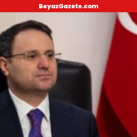
BeyazGazete.com