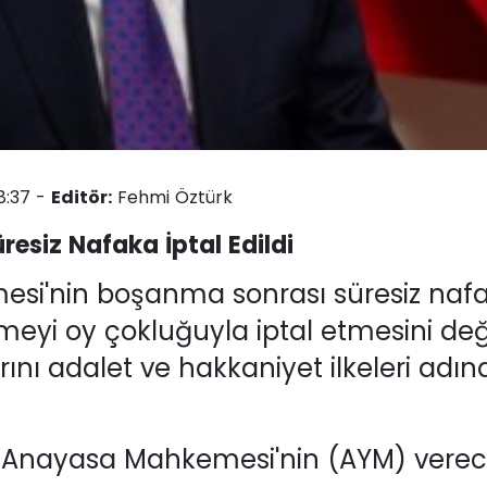
8:37 -
Editör:
Fehmi Öztürk
resiz Nafaka İptal Edildi
si'nin boşanma sonrası süresiz naf
eyi oy çokluğuyla iptal etmesini değ
arını adalet ve hakkaniyet ilkeleri adı
gili Anayasa Mahkemesi'nin (AYM) vere