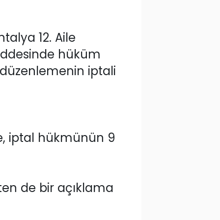
lya 12. Aile
maddesinde hüküm
n düzenlemenin iptali
e, iptal hükmünün 9
'ten de bir açıklama