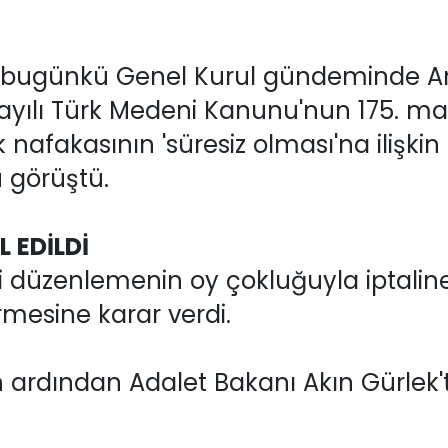
ugünkü Genel Kurul gündeminde Anta
sayılı Türk Medeni Kanunu'nun 175. 
k nafakasının 'süresiz olması'na ilişki
u görüştü.
 EDİLDİ
i düzenlemenin oy çokluğuyla iptalin
rmesine karar verdi.
ın ardından Adalet Bakanı Akın Gürlek