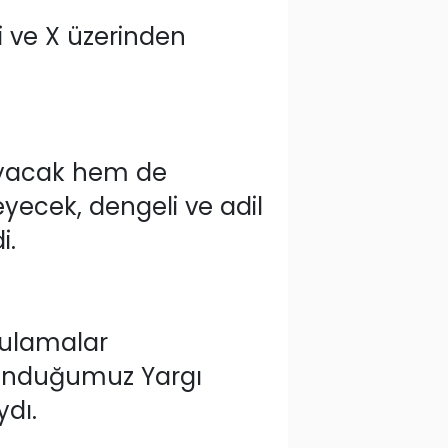
i ve X üzerinden
ruyacak hem de
yecek, dengeli ve adil
i.
gulamalar
ı sunduğumuz Yargı
ydı.