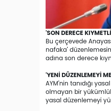
'SON DERECE KIYMETLİ
Bu çerçevede Anayasa
nafaka' düzenlemesine i
adına son derece kıym
'YENİ DÜZENLEMEYİ M
AYM'nin tanıdığı yasal
olmayan bir yükümlü
yasal düzenlemeyi yüc