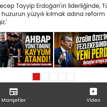
p Tayyip Erdoğan'ın liderliğinde, Tür
 huzurun yüzyılı kılmak adına reform
z.'
Manşetler
Video