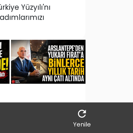
kiye Yüzyılı'nı
 adımlarımızı
Yenile