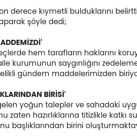
on derece kıymetli bulduklarını belirtt
yaparak şöyle dedi;
ADDEMİZDİ'
eçlerde hem tarafların haklarını ko
ile kurumunun saygınlığını zedeleme
celikli gündem maddelerimizden biriyd
KLARINDAN BİRİSİ'
elen yoğun talepler ve sahadaki uy
 zaten hazırlıklarına titizlikle katk
nu başlıklarından birini oluşturmakta