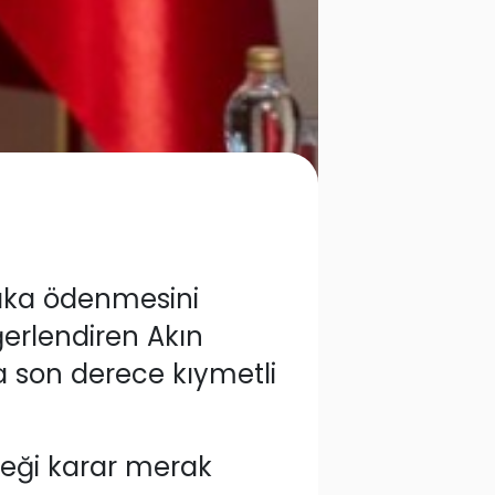
aka ödenmesini
erlendiren Akın
na son derece kıymetli
ceği karar merak