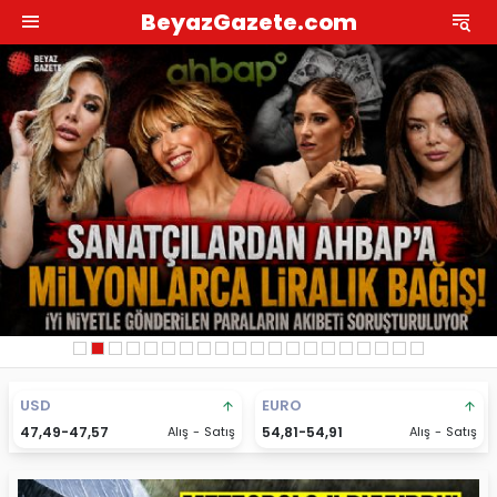
BeyazGazete.com
USD
EURO
47,49-47,57
Alış - Satış
54,81-54,91
Alış - Satış