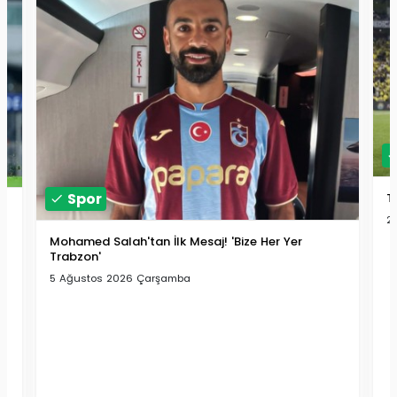
Spor
T
2
Mohamed Salah'tan İlk Mesaj! 'Bize Her Yer
Trabzon'
5 Ağustos 2026 Çarşamba