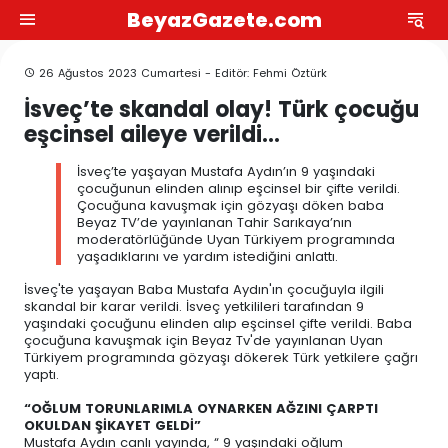
BeyazGazete.com
26 Ağustos 2023 Cumartesi - Editör: Fehmi Öztürk
İsveç’te skandal olay! Türk çocuğu
eşcinsel aileye verildi…
İsveç’te yaşayan Mustafa Aydın’ın 9 yaşındaki
çocuğunun elinden alınıp eşcinsel bir çifte verildi.
Çocuğuna kavuşmak için gözyaşı döken baba
Beyaz TV’de yayınlanan Tahir Sarıkaya’nın
moderatörlüğünde Uyan Türkiyem programında
yaşadıklarını ve yardım istediğini anlattı.
İsveç'te yaşayan Baba Mustafa Aydın'ın çocuğuyla ilgili
skandal bir karar verildi. İsveç yetkilileri tarafından 9
yaşındaki çocuğunu elinden alıp eşcinsel çifte verildi. Baba
çocuğuna kavuşmak için Beyaz Tv'de yayınlanan Uyan
Türkiyem programında gözyaşı dökerek Türk yetkilere çağrı
yaptı.
“OĞLUM TORUNLARIMLA OYNARKEN AĞZINI ÇARPTI
OKULDAN ŞİKAYET GELDİ”
Mustafa Aydın canlı yayında, “ 9 yaşındaki oğlum