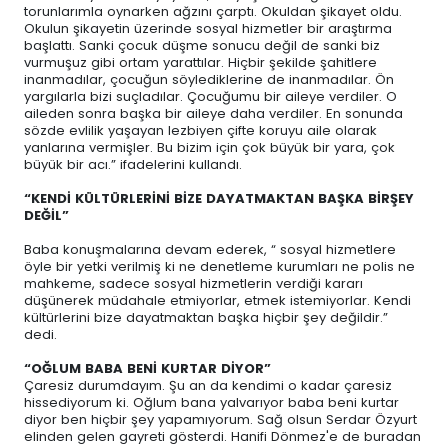
torunlarımla oynarken ağzını çarptı. Okuldan şikayet oldu.
Okulun şikayetin üzerinde sosyal hizmetler bir araştırma
başlattı. Sanki çocuk düşme sonucu değil de sanki biz
vurmuşuz gibi ortam yarattılar. Hiçbir şekilde şahitlere
inanmadılar, çocuğun söylediklerine de inanmadılar. Ön
yargılarla bizi suçladılar. Çocuğumu bir aileye verdiler. O
aileden sonra başka bir aileye daha verdiler. En sonunda
sözde evlilik yaşayan lezbiyen çifte koruyu aile olarak
yanlarına vermişler. Bu bizim için çok büyük bir yara, çok
büyük bir acı.” ifadelerini kullandı.
“KENDİ KÜLTÜRLERİNİ BİZE DAYATMAKTAN BAŞKA BİRŞEY
DEĞİL”
Baba konuşmalarına devam ederek, “ sosyal hizmetlere
öyle bir yetki verilmiş ki ne denetleme kurumları ne polis ne
mahkeme, sadece sosyal hizmetlerin verdiği kararı
düşünerek müdahale etmiyorlar, etmek istemiyorlar. Kendi
kültürlerini bize dayatmaktan başka hiçbir şey değildir.”
dedi.
“OĞLUM BABA BENİ KURTAR DİYOR”
Çaresiz durumdayım. Şu an da kendimi o kadar çaresiz
hissediyorum ki. Oğlum bana yalvarıyor baba beni kurtar
diyor ben hiçbir şey yapamıyorum. Sağ olsun Serdar Özyurt
elinden gelen gayreti gösterdi. Hanifi Dönmez'e de buradan