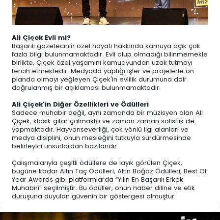
Ali Çiçek Evli mi?
Başarılı gazetecinin özel hayatı hakkında kamuya açık çok
fazla bilgi bulunmamaktadır. Evli olup olmadığı bilinmemekle
birlikte, Çiçek özel yaşamını kamuoyundan uzak tutmayı
tercih etmektedir. Medyada yaptığı işler ve projelerle ön
planda olmayı yeğleyen Çiçek'in evlilik durumuna dair
doğrulanmış bir açıklaması bulunmamaktadır.
Ali Çiçek'in Diğer Özellikleri ve Ödülleri
Sadece muhabir değil, aynı zamanda bir müzisyen olan Ali
Çiçek, klasik gitar çalmakta ve zaman zaman solistlik de
yapmaktadır. Hayvanseverliği, çok yönlü ilgi alanları ve
medya disiplini, onun mesleğini tutkuyla sürdürmesinde
belirleyici unsurlardan bazılarıdır.
Çalışmalarıyla çeşitli ödüllere de layık görülen Çiçek,
bugüne kadar Altın Taç Ödülleri, Altın Boğaz Ödülleri, Best Of
Year Awards gibi platformlarda “Yılın En Başarılı Erkek
Muhabiri” seçilmiştir. Bu ödüller, onun haber diline ve etik
duruşuna duyulan güvenin bir göstergesi olmuştur.