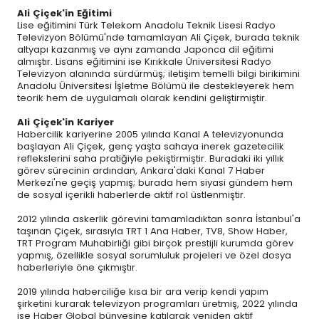
Ali Çiçek'in Eğitimi
Lise eğitimini Türk Telekom Anadolu Teknik Lisesi Radyo
Televizyon Bölümü'nde tamamlayan Ali Çiçek, burada teknik
altyapı kazanmış ve aynı zamanda Japonca dil eğitimi
almıştır. Lisans eğitimini ise Kırıkkale Üniversitesi Radyo
Televizyon alanında sürdürmüş; iletişim temelli bilgi birikimini
Anadolu Üniversitesi İşletme Bölümü ile destekleyerek hem
teorik hem de uygulamalı olarak kendini geliştirmiştir.
Ali Çiçek'in Kariyer
Habercilik kariyerine 2005 yılında Kanal A televizyonunda
başlayan Ali Çiçek, genç yaşta sahaya inerek gazetecilik
reflekslerini saha pratiğiyle pekiştirmiştir. Buradaki iki yıllık
görev sürecinin ardından, Ankara'daki Kanal 7 Haber
Merkezi'ne geçiş yapmış; burada hem siyasi gündem hem
de sosyal içerikli haberlerde aktif rol üstlenmiştir.
2012 yılında askerlik görevini tamamladıktan sonra İstanbul'a
taşınan Çiçek, sırasıyla TRT 1 Ana Haber, TV8, Show Haber,
TRT Program Muhabirliği gibi birçok prestijli kurumda görev
yapmış, özellikle sosyal sorumluluk projeleri ve özel dosya
haberleriyle öne çıkmıştır.
2019 yılında haberciliğe kısa bir ara verip kendi yapım
şirketini kurarak televizyon programları üretmiş, 2022 yılında
ise Haber Global bünyesine katılarak yeniden aktif