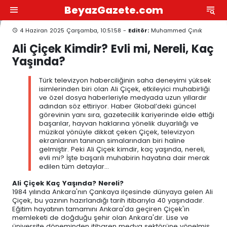
BeyazGazete.com
4 Haziran 2025 Çarşamba, 10:51:58 -
Editör:
Muhammed Çınık
Ali Çiçek Kimdir? Evli mi, Nereli, Kaç
Yaşında?
Türk televizyon haberciliğinin saha deneyimi yüksek
isimlerinden biri olan Ali Çiçek, etkileyici muhabirliği
ve özel dosya haberleriyle medyada uzun yıllardır
adından söz ettiriyor. Haber Global’deki güncel
görevinin yanı sıra, gazetecilik kariyerinde elde ettiği
başarılar, hayvan haklarına yönelik duyarlılığı ve
müzikal yönüyle dikkat çeken Çiçek, televizyon
ekranlarının tanınan simalarından biri haline
gelmiştir. Peki Ali Çiçek kimdir, kaç yaşında, nereli,
evli mi? İşte başarılı muhabirin hayatına dair merak
edilen tüm detaylar...
Ali Çiçek Kaç Yaşında? Nereli?
1984 yılında Ankara'nın Çankaya ilçesinde dünyaya gelen Ali
Çiçek, bu yazının hazırlandığı tarih itibarıyla 40 yaşındadır.
Eğitim hayatının tamamını Ankara'da geçiren Çiçek'in
memleketi de doğduğu şehir olan Ankara'dır. Lise ve
üniversite döneminden itibaren medya sektörüne yönelmiş,