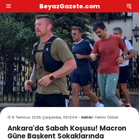
BeyazGazete.com
8 Temmuz 2026 Çarşamba, 09:12:04 -
Editör:
Fehmi Öztürk
Ankara'da Sabah Koşusu! Macron
Güne Başkent Sokaklarında