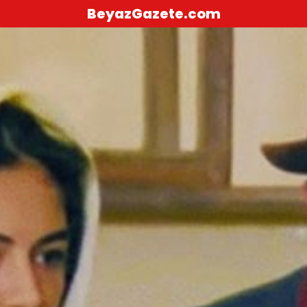
BeyazGazete.com