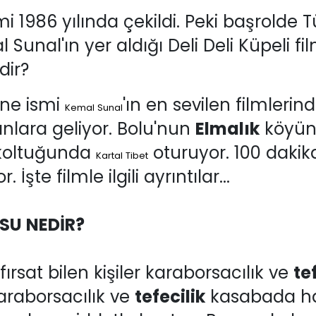
ilmi 1986 yılında çekildi. Peki başrolde
Sunal'ın yer aldığı Deli Deli Küpeli fi
dir?
ane ismi
'ın en sevilen filmlerin
Kemal Sunal
nlara geliyor. Bolu'nun
Elmalık
köyünd
 koltuğunda
oturuyor. 100 dakik
Kartal Tibet
 İşte filmle ilgili ayrıntılar...
USU NEDİR?
ırsat bilen kişiler karaborsacılık ve
te
raborsacılık ve
tefecilik
kasabada hal