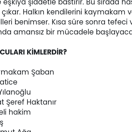
se eşkıya şiddetle bastırır. Bu sırada 
a çıkar. Halkın kendilerini kaymakam
lleri benimser. Kısa süre sonra tefeci 
da amansız bir mücadele başlayacak
NCULARI KİMLERDİR?
kaymakam Şaban
atice
ılanoğlu
t Şeref Haktanır
eli hakim
ş