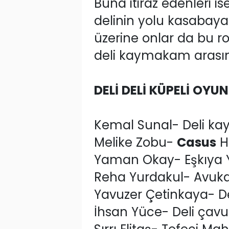
Buna itiraz edenleri i
delinin yolu kasabay
üzerine onlar da bu ro
deli kaymakam arasın
DELİ DELİ KÜPELİ OYU
Kemal Sunal- Deli 
Melike Zobu-
Casus
H
Yaman Okay- Eşkıya Y
Reha Yurdakul- Avuka
Yavuzer Çetinkaya- D
İhsan Yüce- Deli çavu