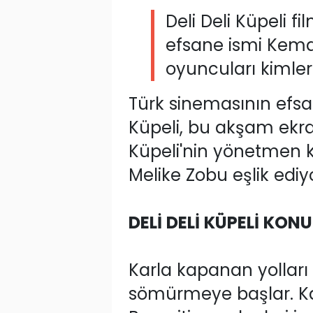
Deli Deli Küpeli f
efsane ismi Kemal 
oyuncuları kimler
Türk sinemasının efs
Küpeli, bu akşam ekra
Küpeli'nin yönetmen
Melike Zobu eşlik ediyor.
DELİ DELİ KÜPELİ KON
Karla kapanan yolları f
sömürmeye başlar. Ka