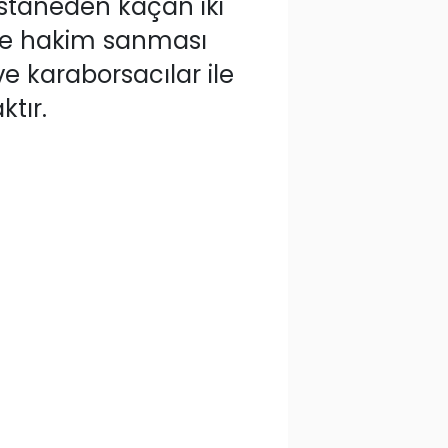
hastaneden kaçan iki
 ve hakim sanması
ve karaborsacılar ile
tır.