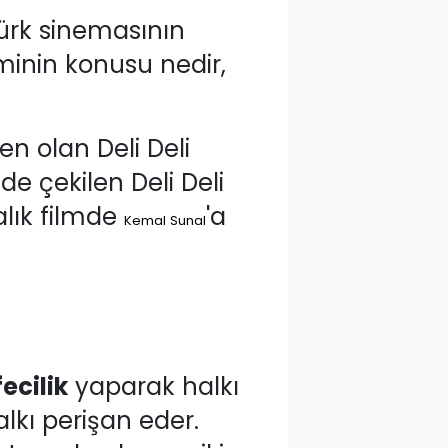
 Türk sinemasının
lminin konusu nedir,
den olan Deli Deli
e çekilen Deli Deli
alık filmde
'a
Kemal Sunal
fecilik
yaparak halkı
kı perişan eder.