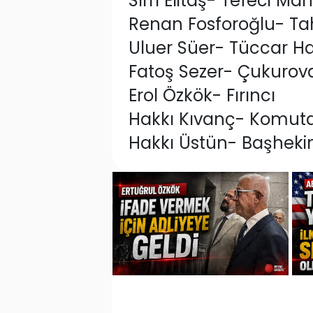
Sırrı Elitaş- Tefeci M
Renan Fosforoğlu- Tah
Uluer Süer- Tüccar H
Fatoş Sezer- Çukurova
Erol Özkök- Fırıncı
Hakkı Kıvanç- Komut
Hakkı Üstün- Başhek