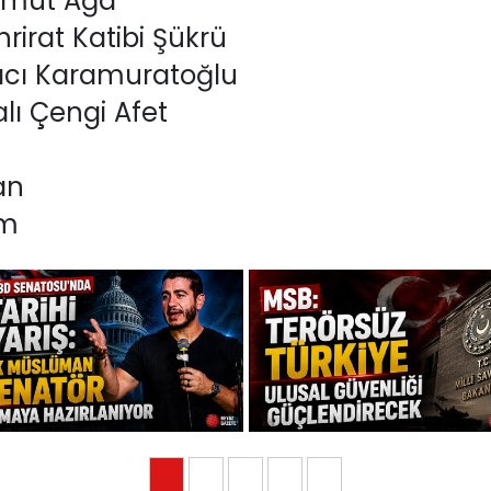
ahmut Ağa
rirat Katibi Şükrü
acı Karamuratoğlu
lı Çengi Afet
an
im