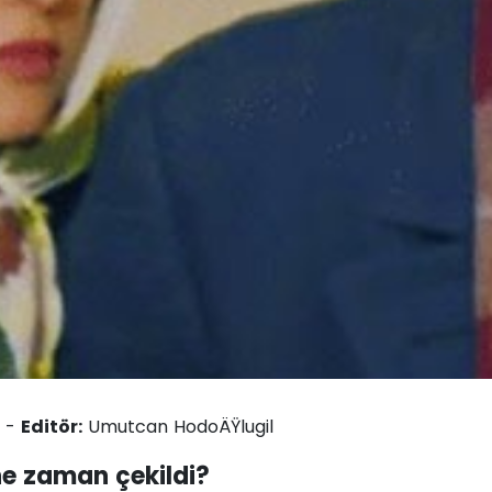
4 -
Editör:
Umutcan HodoÄŸlugil
 ne zaman çekildi?