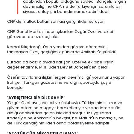
adabından kopuk" olduğunu söyledi. Bahçeli, "Ergen
devrimciliği ne CHP, ne de Türkiye için sorumlu bir
siyaset anlayışını barındırmamaktadır" dedi.
CHP'de mutlak butlan sonrası gerginlikler sürüyor.
CHP Genel Merkezi'nden çıkarılan Özgür Özel ve ekibi
görevden de uzaklaştırıldı.
Kemal Kılıçdaroğlu'nun yeniden göreve dönmesini
tanımayan Özel, geçtiğimiz günlerde Anıtkabir'e yürüdü.
Burada da bazı olaylara karışan Özel ve ekibine ilişkin
değerlendirme, MHP Lideri Devlet Bahçeli'den geldi.
Özel'in tavırlarına ilişkin 'ergen devrimciliği' yorumunu yapan
Bahçeli, Türkgün gazetesine verdiği röportajda şöyle
konuştu;
'AYRIŞTIRICI BİR DİLE SAHİP'
'Özgür Özel ayrıştırıcı dil ve üslubuyla, Türkiye'nin istikrar ve
güven ortamına mugayir hareketleriyle ve saatlerce sufle
aldığı odaklardan gelen istekleri sorgusuz uygulama
iradesiyle ne Anıtkabir'in bekçisi, ne Atatürk'ün mirasçısı, ne
de Türk gençliğinin lideri olma potansiyeline sahiptir.
'ATATÜRK'ÜN MİRASÇISI OLAMAZ'