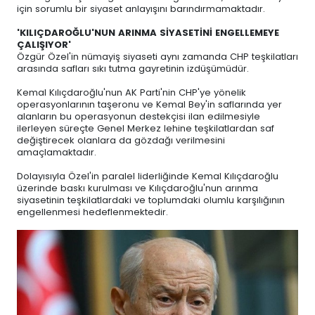
için sorumlu bir siyaset anlayışını barındırmamaktadır.
'KILIÇDAROĞLU'NUN ARINMA SİYASETİNİ ENGELLEMEYE
ÇALIŞIYOR'
Özgür Özel'in nümayiş siyaseti aynı zamanda CHP teşkilatları
arasında safları sıkı tutma gayretinin izdüşümüdür.
Kemal Kılıçdaroğlu'nun AK Parti'nin CHP'ye yönelik
operasyonlarının taşeronu ve Kemal Bey'in saflarında yer
alanların bu operasyonun destekçisi ilan edilmesiyle
ilerleyen süreçte Genel Merkez lehine teşkilatlardan saf
değiştirecek olanlara da gözdağı verilmesini
amaçlamaktadır.
Dolayısıyla Özel'in paralel liderliğinde Kemal Kılıçdaroğlu
üzerinde baskı kurulması ve Kılıçdaroğlu'nun arınma
siyasetinin teşkilatlardaki ve toplumdaki olumlu karşılığının
engellenmesi hedeflenmektedir.