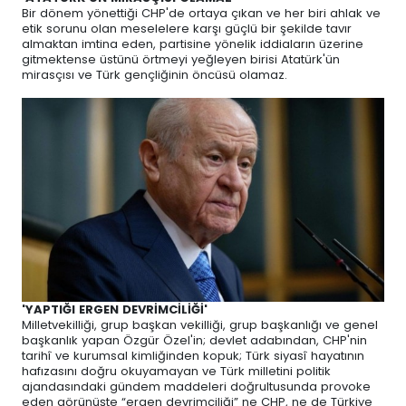
Bir dönem yönettiği CHP'de ortaya çıkan ve her biri ahlak ve
etik sorunu olan meselelere karşı güçlü bir şekilde tavır
almaktan imtina eden, partisine yönelik iddiaların üzerine
gitmektense üstünü örtmeyi yeğleyen birisi Atatürk'ün
mirasçısı ve Türk gençliğinin öncüsü olamaz.
'YAPTIĞI ERGEN DEVRİMCİLİĞİ'
Milletvekilliği, grup başkan vekilliği, grup başkanlığı ve genel
başkanlık yapan Özgür Özel'in; devlet adabından, CHP'nin
tarihî ve kurumsal kimliğinden kopuk; Türk siyasî hayatının
hafızasını doğru okuyamayan ve Türk milletini politik
ajandasındaki gündem maddeleri doğrultusunda provoke
eden görünüşte “ergen devrimciliği” ne CHP, ne de Türkiye