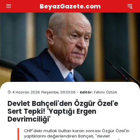
BeyazGazete.com
4 Haziran 2026 Perşembe, 09:33:06 -
Editör:
Fehmi Öztürk
Devlet Bahçeli'den Özgür Özel'e
Sert Tepki! 'Yaptığı Ergen
Devrimciliği'
CHP'deki mutlak butlan kararı sonrası Özgür Özel'in
yaptıklarını değerlendiren Bahçeli, "devlet