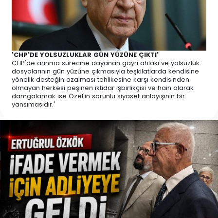
'CHP'DE YOLSUZLUKLAR GÜN YÜZÜNE ÇIKTI'
CHP'de arınma sürecine dayanan gayrı ahlaki ve yolsuzluk
dosyalarının gün yüzüne çıkmasıyla teşkilatlarda kendisine
yönelik desteğin azalması tehlikesine karşı kendisinden
olmayan herkesi peşinen iktidar işbirlikçisi ve hain olarak
damgalamak ise Özel'in sorunlu siyaset anlayışının bir
yansımasıdır.'