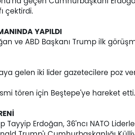
lonu'na geçen Cumhurbaşkanı Erdoğa
 çektirdi.
MANINDA YAPILDI
n ve ABD Başkanı Trump ilk görüşme
a gelen iki lider gazetecilere poz ver
smi tören için Beştepe'ye hareket etti
RENİ
ayyip Erdoğan, 36'ncı NATO Liderler 
ald Trump'ı Cumhurbaşkanlığı Külliy