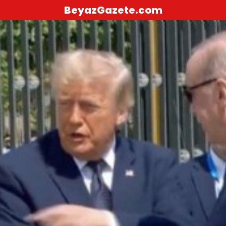
BeyazGazete.com