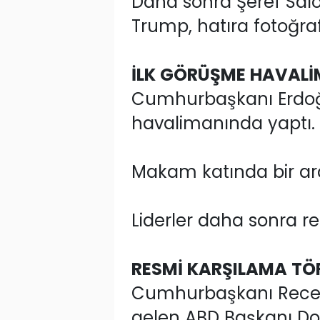
Daha sonra Şeref Sa
Trump, hatıra fotoğrafı
İLK GÖRÜŞME HAVALİ
Cumhurbaşkanı Erdoğa
havalimanında yaptı.
Makam katında bir aray
Liderler daha sonra re
RESMİ KARŞILAMA TÖ
Cumhurbaşkanı Recep T
gelen ABD Başkanı Don