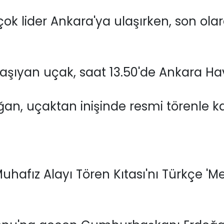
çok lider Ankara'ya ulaşırken, son ol
aşıyan uçak, saat 13.50'de Ankara Hav
, uçaktan inişinde resmi törenle karş
hafız Alayı Tören Kıtası'nı Türkçe 'M