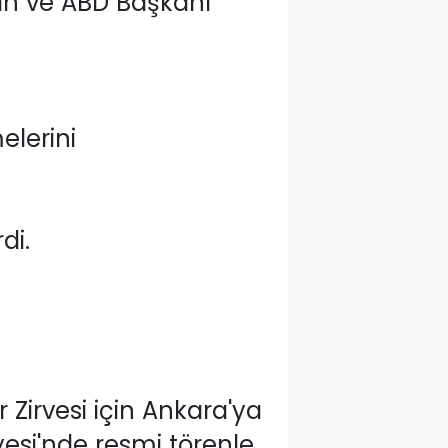
n ve ABD Başkanı
lerini
di.
.
Zirvesi için Ankara'ya
esi'nde resmi törenle