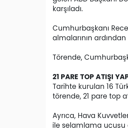
karşıladı.
Cumhurbaşkanı Recep 
almalarının ardından ik
Törende, Cumhurbaşkan
21 PARE TOP ATIŞI YAP
Tarihte kurulan 16 Tür
törende, 21 pare top at
Ayrıca, Hava Kuvvetleri
ile selamlama uçuşu g