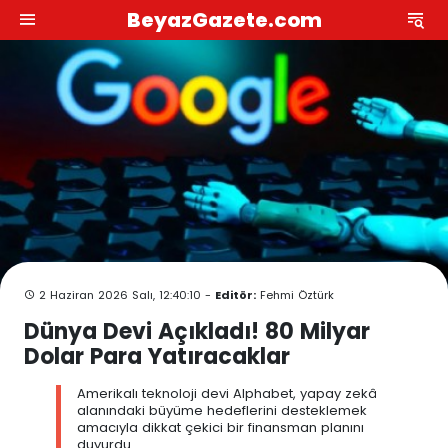
BeyazGazete.com
2 Haziran 2026 Salı, 12:40:10 -
Editör:
Fehmi Öztürk
Dünya Devi Açıkladı! 80 Milyar
Dolar Para Yatıracaklar
Amerikalı teknoloji devi Alphabet, yapay zekâ
alanındaki büyüme hedeflerini desteklemek
amacıyla dikkat çekici bir finansman planını
duyurdu.