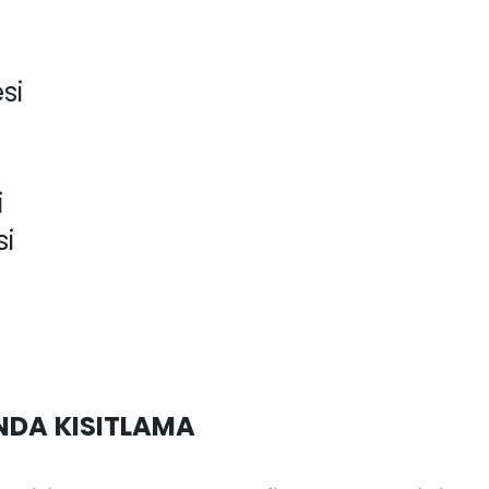
si
i
i
INDA KISITLAMA