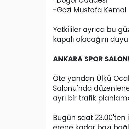
-Dögol Caddesi
-Gazi Mustafa Kemal 
Yetkililer ayrıca bu 
kapalı olacağını duyu
ANKARA SPOR SALONU
Öte yandan Ülkü Ocakl
Salonu'nda düzenlenec
ayrı bir trafik planla
Bugün saat 23.00'ten
erene kadar bazı bağla