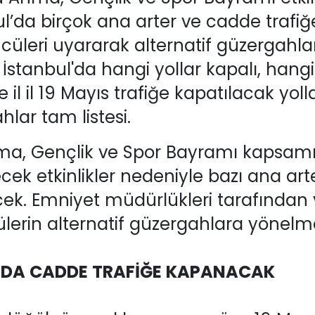
l’da birçok ana arter ve cadde trafiğe
cüleri uyararak alternatif güzergahla
stanbul'da hangi yollar kapalı, hangi
e il il 19 Mayıs trafiğe kapatılacak yol
hlar tam listesi.
nma, Gençlik ve Spor Bayramı kapsam
ek etkinlikler nedeniyle bazı ana arte
ek. Emniyet müdürlükleri tarafından 
lerin alternatif güzergahlara yönelmes
IDA CADDE TRAFİĞE KAPANACAK