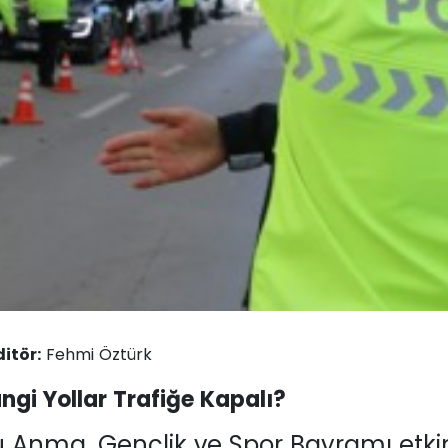
ditör:
Fehmi Öztürk
gi Yollar Trafiğe Kapalı?
ü Anma, Gençlik ve Spor Bayramı etkin