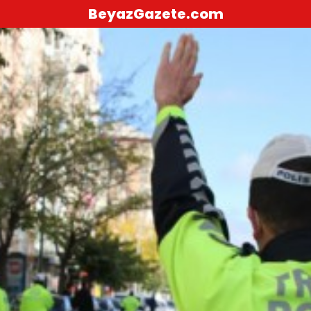
BeyazGazete.com