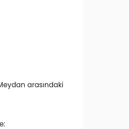
 Meydan arasındaki
e: