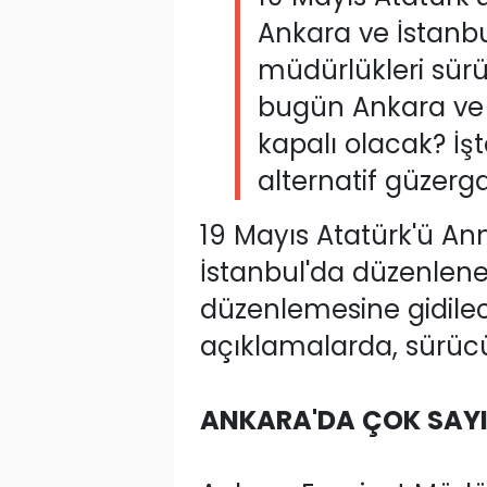
Ankara ve İstanbu
müdürlükleri sürü
bugün Ankara ve İ
kapalı olacak? İşt
alternatif güzerga
19 Mayıs Atatürk'ü A
İstanbul'da düzenlenec
düzenlemesine gidilec
açıklamalarda, sürücü
ANKARA'DA ÇOK SAY