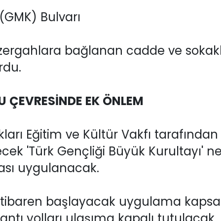
(GMK) Bulvarı
güzergahlara bağlanan cadde ve sokak
rdu.
 ÇEVRESİNDE EK ÖNLEM
arı Eğitim ve Kültür Vakfı tarafında
ek 'Türk Gençliği Büyük Kurultayı' n
ması uygulanacak.
 itibaren başlayacak uygulama kapsa
ntı yolları ulaşıma kapalı tutulacak.