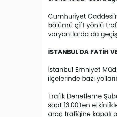
Cumhuriyet Caddesi'n
bölümü çift yönlü traf
varyantlarda da geçişl
İSTANBUL'DA FATİH V
İstanbul Emniyet Müdü
ilçelerinde bazı yollar
Trafik Denetleme Şub
saat 13.00'ten etkinli
araç trafiğine kapalı 