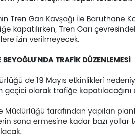
in Tren Garı Kavşağı ile Baruthane K
iğe kapatılırken, Tren Garı çevresinde
ere izin verilmeyecek.
E BEYOĞLU'NDA TRAFİK DÜZENLEMESİ
rlüğü de 19 Mayıs etkinlikleri nedeniy
ın geçici olarak trafiğe kapatılacağını 
e Müdürlüğü tarafından yapılan plan
klerin sona ermesine kadar bazı yollar
olacak.