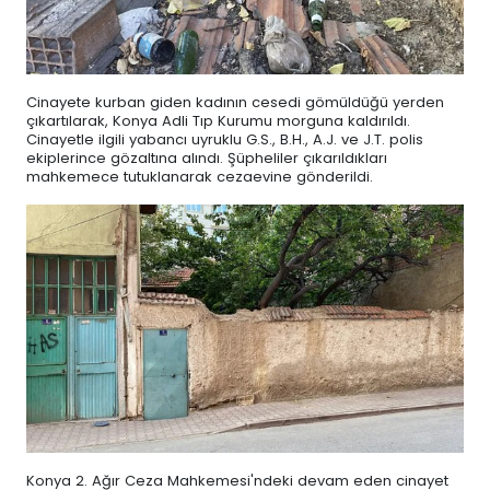
Cinayete kurban giden kadının cesedi gömüldüğü yerden
çıkartılarak, Konya Adli Tıp Kurumu morguna kaldırıldı.
Cinayetle ilgili yabancı uyruklu G.S., B.H., A.J. ve J.T. polis
ekiplerince gözaltına alındı. Şüpheliler çıkarıldıkları
mahkemece tutuklanarak cezaevine gönderildi.
Konya 2. Ağır Ceza Mahkemesi'ndeki devam eden cinayet