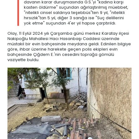
davanın karar duruşmasında G.S.'yi "kadına karşı
kasten öldürme" suçundan ağırlaştırılmış müebbet,
"nitelikli cinsel saldırıya teşebbüs"ten 9 yıl, "nitelikli
hırsızlık"tan 5 yıl, diğer 3 sanığa ise "Suç delillerini
yok etme" suçundan 4'er yıl hapse çarptırıldı.
Olay, 11 Eylül 2024 yılı Çarşamba günü merkez Karatay ilçesi
Nakipoğlu Mahallesi Hacı Hasanbaşı Caddesi üzerinde
müstakil bir evin bahçesinde meydana geldi. Edinilen bilgiye
göre, ihbar üzerine harekete geçen polis ekipleri evin
bahçesinde Çiğdem E.'nin cesedini toprağa gömülü
vaziyette buldu.