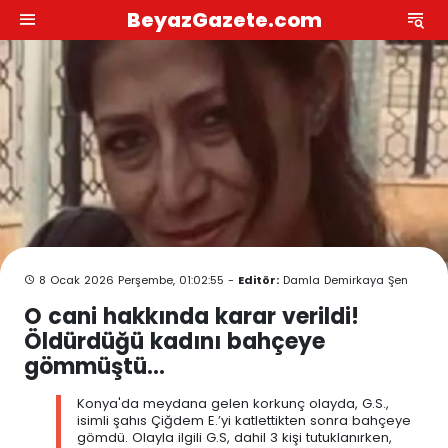
BeyazGazete.com
8 Ocak 2026 Perşembe, 01:02:55 -
Editör:
Damla Demirkaya Şen
O cani hakkında karar verildi!
Öldürdüğü kadını bahçeye
gömmüştü...
Konya'da meydana gelen korkunç olayda, G.S.,
isimli şahıs Çiğdem E.’yi katlettikten sonra bahçeye
gömdü. Olayla ilgili G.S, dahil 3 kişi tutuklanırken,