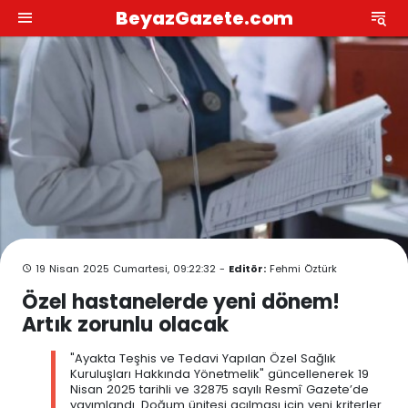
BeyazGazete.com
19 Nisan 2025 Cumartesi, 09:22:32 -
Editör:
Fehmi Öztürk
Özel hastanelerde yeni dönem!
Artık zorunlu olacak
"Ayakta Teşhis ve Tedavi Yapılan Özel Sağlık
Kuruluşları Hakkında Yönetmelik" güncellenerek 19
Nisan 2025 tarihli ve 32875 sayılı Resmî Gazete’de
yayımlandı. Doğum ünitesi açılması için yeni kriterler