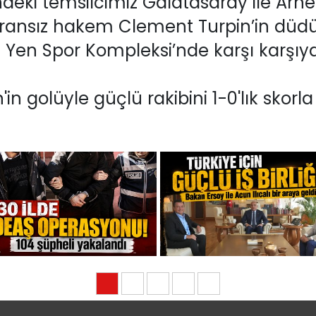
ki temsilcimiz Galatasaray ile Arne S
l, Fransız hakem Clement Turpin’in düd
en Spor Kompleksi’nde karşı karşıya
in golüyle güçlü rakibini 1-0'lık skor