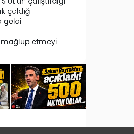
lot’un çalıştırdığı
ük çaldığı
 geldi.
la mağlup etmeyi