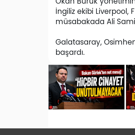
Okan Buruk yönetiminde
İngiliz ekibi Liverpoo
müsabakada Ali Sami Y
Galatasaray, Osimhen'
başardı.