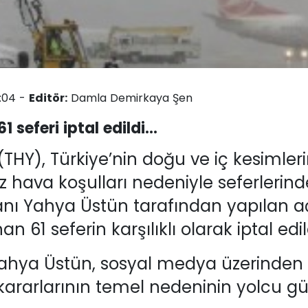
0:04 -
Editör:
Damla Demirkaya Şen
1 seferi iptal edildi...
(THY), Türkiye’nin doğu ve iç kesimleri
hava koşulları nedeniyle seferlerind
anı Yahya Üstün tarafından yapılan a
an 61 seferin karşılıklı olarak iptal ed
Yahya Üstün, sosyal medya üzerinden 
l kararlarının temel nedeninin yolcu g