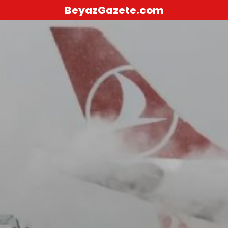
BeyazGazete.com