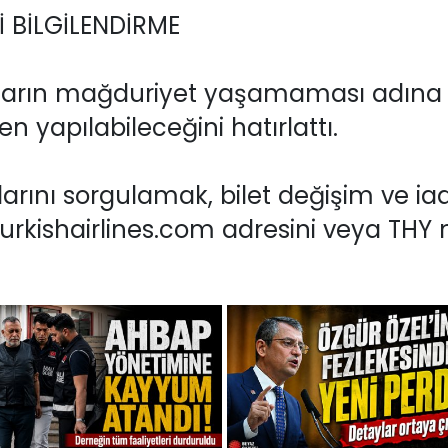
 BİLGİLENDİRME
cuların mağduriyet yaşamaması adına 
en yapılabileceğini hatırlattı.
rını sorgulamak, bilet değişim ve iad
 turkishairlines.com adresini veya TH