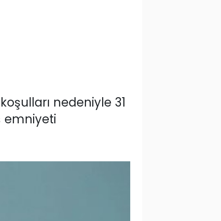
oşulları nedeniyle 31
uş emniyeti