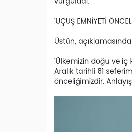
vurguladı.
'UÇUŞ EMNİYETİ ÖNCELİ
Üstün, açıklamasında ş
'Ülkemizin doğu ve iç
Aralık tarihli 61 seferi
önceliğimizdir. Anlayışı