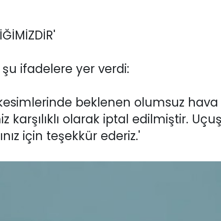
ĞİMİZDİR'
u ifadelere yer verdi:
 kesimlerinde beklenen olumsuz hava k
miz karşılıklı olarak iptal edilmiştir. Uç
nız için teşekkür ederiz.'