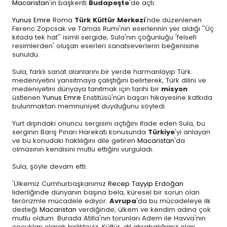
Macaristan
'ın başkenti
Budapeşte
'de açtı.
Yunus Emre
Roma
Türk Kültür Merkezi
'nde düzenlenen
Ferenc Zopcsak ve Tamas Rumi'nin eserlerinin yer aldığı ''Üç
kıtada tek hat'' isimli sergide, Sula'nın çoğunluğu 'felsefi
resimlerden' oluşan eserleri sanatseverlerin beğenisine
sunuldu.
Sula, farklı sanat alanlarını bir yerde harmanlayıp Türk
medeniyetini yansıtmaya çalıştığını belirterek, Türk dilini ve
medeniyetini dünyaya tanıtmak için tarihi bir
misyon
üstlenen
Yunus Emre
Enstitüsü'nün başarı hikayesine katkıda
bulunmaktan memnuniyet duyduğunu söyledi.
Yurt dışındaki onuncu sergisini açtığını ifade eden Sula, bu
serginin Barış Pınarı Harekatı konusunda
Türkiye
'yi anlayan
ve bu konudaki haklılığını dile getiren
Macaristan
'da
olmasının kendisini mutlu ettiğini vurguladı.
Sula, şöyle devam etti:
'Ülkemiz Cumhurbaşkanımız
Recep Tayyip Erdoğan
liderliğinde dünyanın başına bela, küresel bir sorun olan
terörizmle mücadele ediyor.
Avrupa
'da bu mücadeleye ilk
desteği
Macaristan
verdiğinde, ülkem ve kendim adına çok
mutlu oldum. Burada Atilla'nın torunları Adem ile Havva'nın
çocukları olarak birlikteyiz. Kültür, dil akrabalığımız olan