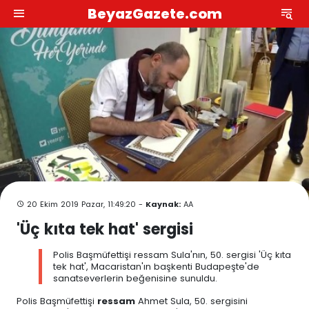
BeyazGazete.com
20 Ekim 2019 Pazar, 11:49:20 -
Kaynak:
AA
'Üç kıta tek hat' sergisi
Polis Başmüfettişi ressam Sula'nın, 50. sergisi 'Üç kıta
tek hat', Macaristan'ın başkenti Budapeşte'de
sanatseverlerin beğenisine sunuldu.
Polis Başmüfettişi
ressam
Ahmet Sula, 50. sergisini