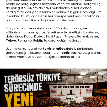
belde de sergi açmak heyecan verici ve anlamlı. Sergiye ilgi
de çok güzel. Ülkemizin haklı mücadelesini her alanda
verdiğimize dair geri bildirimler benim için gurur kaynağı. Biz
insanlara bu mücadelenin her yönüyle verilmesi gerektiğini
bununla örnek ülke olduğumuzu gösteriyoruz.'
Sula, söz, yazı ve resim sanatını Türk-İslam inanç ve
kültürüyle harmanlayarak felsefi eserler ürettiğini belirterek,
daha önce Doha,
Dubai
, Novi Pazar, Prizren,
Saraybosna
,
Tokyo
, Roma ve
Üsküp
'te sergi açtığını aktardı.
Uzun yıllar istihbarat ve
terörle mücadele
birimlerinde
görev yaptığını aktaran Sula, halen
polis
başmüfettişi olarak
hizmet vermeye devam ettiğini sözlerine ekledi.