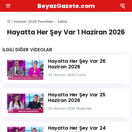
BeyazGazete.com
1 Haziran 2026 Pazartesi - Editör:
Hayatta Her Şey Var 1 Haziran 2026
İLGİLİ DİĞER VİDEOLAR
Hayatta Her Şey Var 26
Haziran 2026
26 Haziran 2026 Cuma
Hayatta Her Şey Var 25
Haziran 2026
25 Haziran 2026 Perşembe
Hayatta Her Şey Var 24