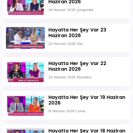
Haziran 2026
24 Haziran 2026 Çarşamba
Hayatta Her Şey Var 23
Haziran 2026
23 Haziran 2026 Salı
Hayatta Her Şey Var 22
Haziran 2026
22 Haziran 2026 Pazartesi
Hayatta Her Şey Var 19 Haziran
2026
19 Haziran 2026 Cuma
Hayatta Her Şey Var 18 Haziran