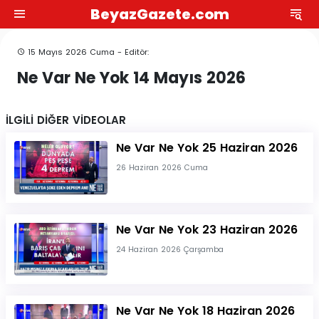
BeyazGazete.com
15 Mayıs 2026 Cuma - Editör:
Ne Var Ne Yok 14 Mayıs 2026
İLGİLİ DİĞER VİDEOLAR
Ne Var Ne Yok 25 Haziran 2026
26 Haziran 2026 Cuma
Ne Var Ne Yok 23 Haziran 2026
24 Haziran 2026 Çarşamba
Ne Var Ne Yok 18 Haziran 2026