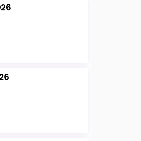
026
026