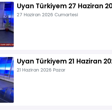
Uyan Türkiyem 27 Haziran 2
27 Haziran 2026 Cumartesi
Uyan Türkiyem 21 Haziran 2
21 Haziran 2026 Pazar