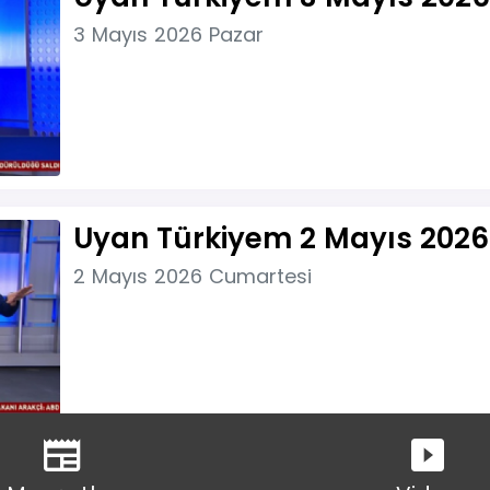
3 Mayıs 2026 Pazar
Uyan Türkiyem 2 Mayıs 2026
2 Mayıs 2026 Cumartesi