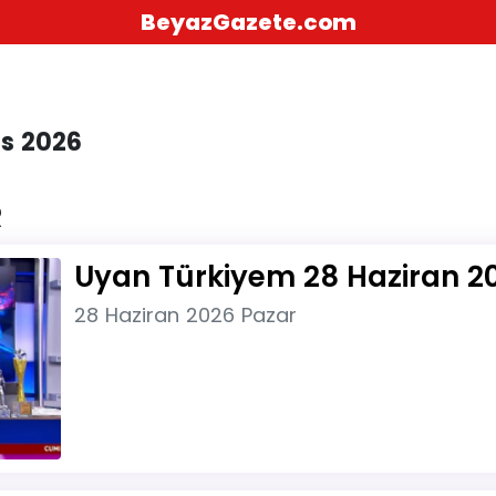
BeyazGazete.com
s 2026
R
Uyan Türkiyem 28 Haziran 2
28 Haziran 2026 Pazar