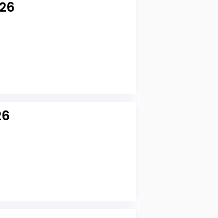
026
26