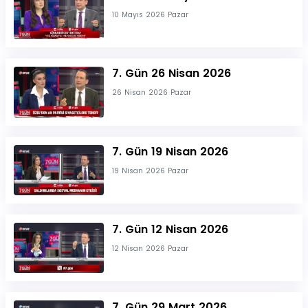
10 Mayıs 2026 Pazar
7. Gün 26 Nisan 2026
26 Nisan 2026 Pazar
7. Gün 19 Nisan 2026
19 Nisan 2026 Pazar
7. Gün 12 Nisan 2026
12 Nisan 2026 Pazar
7. Gün 29 Mart 2026