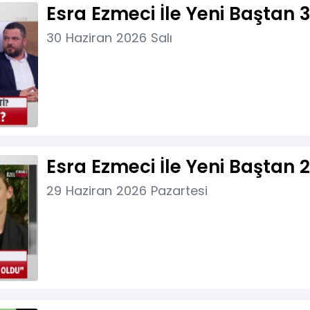
Esra Ezmeci İle Yeni Baştan 
30 Haziran 2026 Salı
Esra Ezmeci İle Yeni Baştan 
29 Haziran 2026 Pazartesi