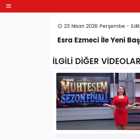
23 Nisan 2026 Perşembe - Edit
Esra Ezmeci İle Yeni Ba
İLGİLİ DİĞER VİDEOLA