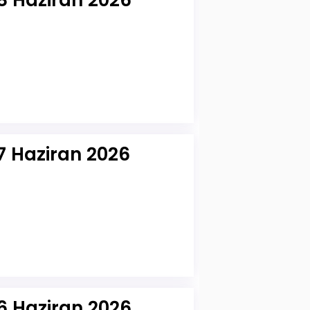
18 Haziran 2026
17 Haziran 2026
16 Haziran 2026