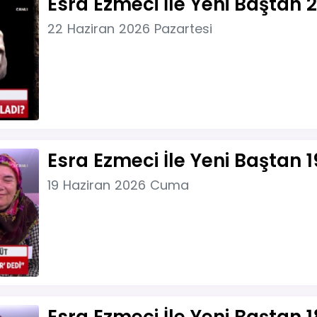
Esra Ezmeci İle Yeni Baştan 
22 Haziran 2026 Pazartesi
Esra Ezmeci İle Yeni Baştan 
19 Haziran 2026 Cuma