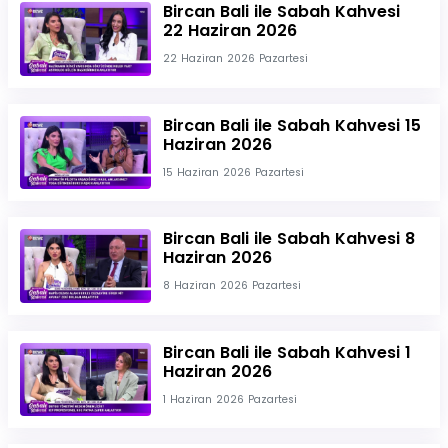
Bircan Bali ile Sabah Kahvesi
22 Haziran 2026
22 Haziran 2026 Pazartesi
Bircan Bali ile Sabah Kahvesi 15
Haziran 2026
15 Haziran 2026 Pazartesi
Bircan Bali ile Sabah Kahvesi 8
Haziran 2026
8 Haziran 2026 Pazartesi
Bircan Bali ile Sabah Kahvesi 1
Haziran 2026
1 Haziran 2026 Pazartesi