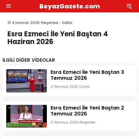
BeyazGazete.com
4 Haziran 2026 Perşembe - Editör:
Esra Ezmeci İle Yeni Baştan 4
Haziran 2026
İLGİLİ DİĞER VİDEOLAR
Esra Ezmeci İle Yeni Baştan 3
Temmuz 2026
3 Temmuz 2026 Cuma
Esra Ezmeci İle Yeni Baştan 2
Temmuz 2026
2 Temmuz 2026 Perşembe