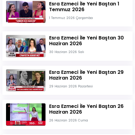
Esra Ezmeci İle Yeni Baştan 1
Temmuz 2026
1 Temmuz 2026 Çarşamba
Esra Ezmeci İle Yeni Baştan 30
Haziran 2026
30 Haziran 2026 Salı
Esra Ezmeci İle Yeni Baştan 29
Haziran 2026
29 Haziran 2026 Pazartesi
Esra Ezmeci İle Yeni Baştan 26
Haziran 2026
26 Haziran 2026 Cuma