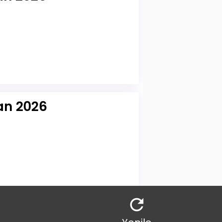
an 2026