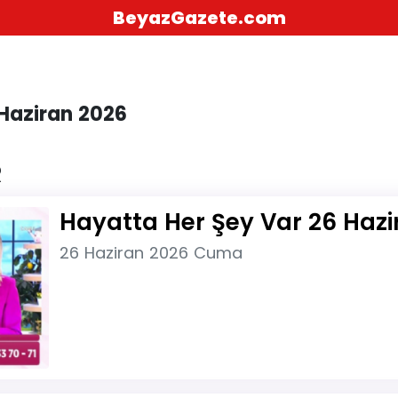
BeyazGazete.com
Haziran 2026
R
Hayatta Her Şey Var 26 Hazi
26 Haziran 2026 Cuma