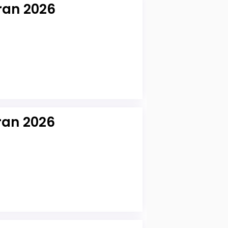
ran 2026
ran 2026