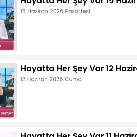
Hayatta Her Şey Var 15 Hazi
15 Haziran 2026 Pazartesi
Hayatta Her Şey Var 12 Hazi
12 Haziran 2026 Cuma
Hayatta Her Şey Var 11 Hazi