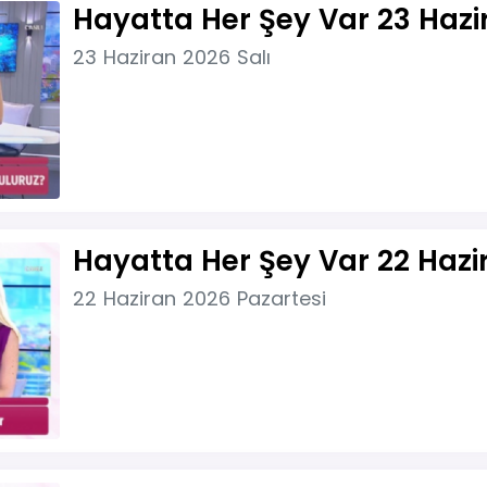
Hayatta Her Şey Var 23 Hazi
23 Haziran 2026 Salı
Hayatta Her Şey Var 22 Hazi
22 Haziran 2026 Pazartesi