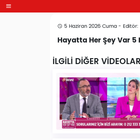
5 Haziran 2026 Cuma - Editör:
Hayatta Her Şey Var 5 
İLGİLİ DİĞER VİDEOLA