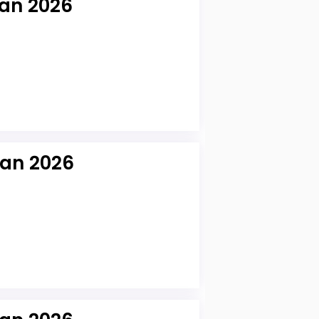
ran 2026
ran 2026