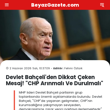
BeyazGazete.com
2 Haziran 2026 Salı, 10:37:09 -
Editör:
Fehmi Öztürk
Devlet Bahçeli'den Dikkat Çeken
Mesaj! "CHP Arınmalı Ve Durulmalı"
MHP lideri Devlet Bahçeli partisinin grup
toplantısında önemli açıklamalarda bulundu. Devlet
Bahçeli, "CHP'de yaşanan gelişmeler, CHP'nin
kurumsallığına yakışmayan seviyeden,
demokrasimize zarar verici noktaya ilerlemektedir"