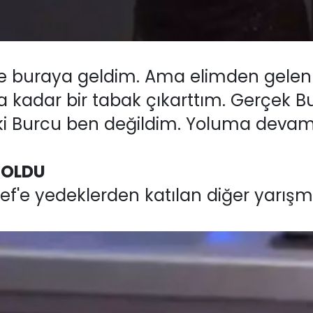
e buraya geldim. Ama elimden gelen 
adar bir tabak çıkarttım. Gerçek Bur
deki Burcu ben değildim. Yoluma deva
 OLDU
'e yedeklerden katılan diğer yarışma