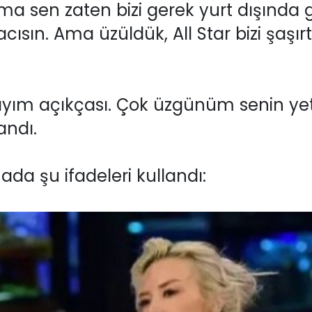
Ama sen zaten bizi gerek yurt dışında 
cısın. Ama üzüldük, All Star bizi şaş
tayım açıkçası. Çok üzgünüm senin yet
landı.
da şu ifadeleri kullandı: