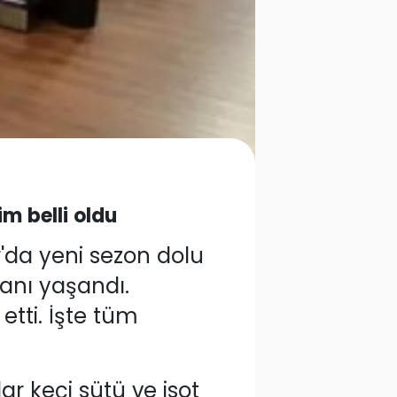
m belli oldu
r'da yeni sezon dolu
anı yaşandı.
tti. İşte tüm
r keçi sütü ve isot