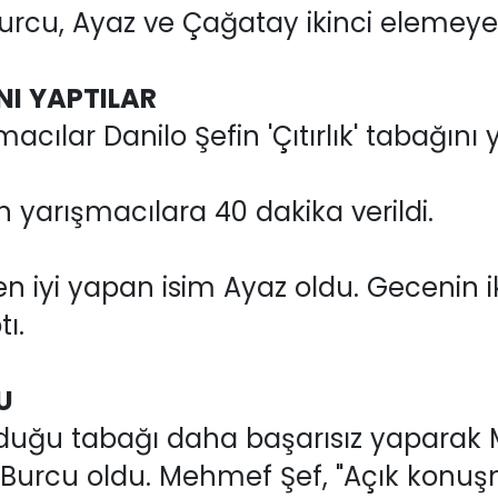
urcu, Ayaz ve Çağatay ikinci elemeye 
NI YAPTILAR
macılar Danilo Şefin 'Çıtırlık' tabağını
n yarışmacılara 40 dakika verildi.
en iyi yapan isim Ayaz oldu. Gecenin ik
ı.
U
lduğu tabağı daha başarısız yaparak M
Burcu oldu. Mehmef Şef, "Açık konuş