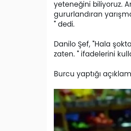
yeteneğini biliyoruz. 
gururlandıran yarışma
" dedi.
Danilo Şef, "Hala şok
zaten. " ifadelerini kul
Burcu yaptığı açıklama