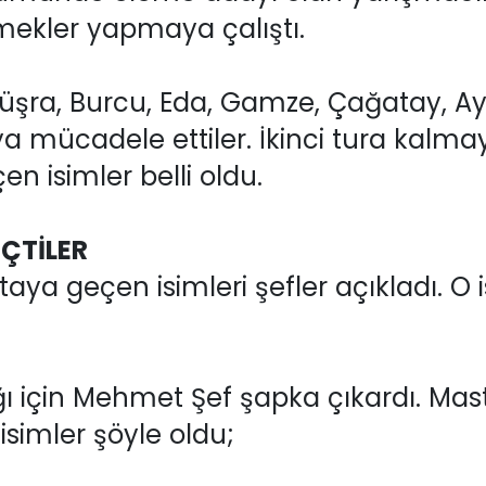
emekler yapmaya çalıştı.
üşra, Burcu, Eda, Gamze, Çağatay, Aya
a mücadele ettiler. İkinci tura kalma
n isimler belli oldu.
ÇTİLER
aya geçen isimleri şefler açıkladı. O i
ığı için Mehmet Şef şapka çıkardı. Ma
isimler şöyle oldu;