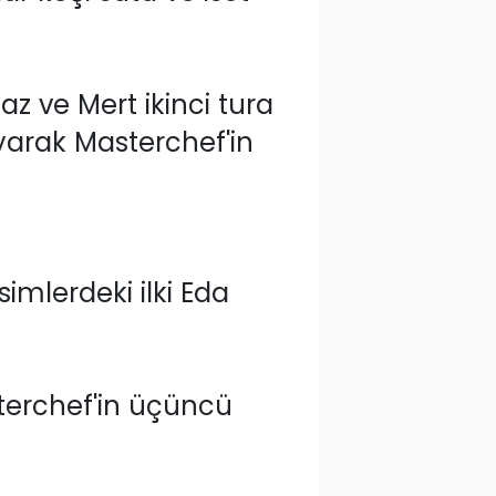
z ve Mert ikinci tura
yarak Masterchef'in
simlerdeki ilki Eda
sterchef'in üçüncü