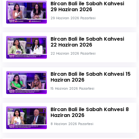
Bircan Bali ile Sabah Kahvesi
29 Haziran 2026
29 Haziran 2026 Pazartesi
Bircan Bali ile Sabah Kahvesi
22 Haziran 2026
22 Haziran 2026 Pazartesi
Bircan Bali ile Sabah Kahvesi 15
Haziran 2026
15 Haziran 2026 Pazartesi
Bircan Bali ile Sabah Kahvesi 8
Haziran 2026
8 Haziran 2026 Pazartesi