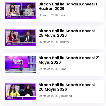
Bircan Bali ile Sabah Kahvesi 1
Haziran 2026
1 Haziran 2026 Pazartesi
Bircan Bali ile Sabah Kahvesi
25 Mayıs 2026
25 Mayıs 2026 Pazartesi
Bircan Bali ile Sabah Kahvesi 21
Mayıs 2026
22 Mayıs 2026 Cuma
Bircan Bali ile Sabah Kahvesi
20 Mayıs 2026
20 Mayıs 2026 Çarşamba