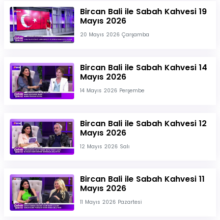
Bircan Bali ile Sabah Kahvesi 19
Mayıs 2026
20 Mayıs 2026 Çarşamba
Bircan Bali ile Sabah Kahvesi 14
Mayıs 2026
14 Mayıs 2026 Perşembe
Bircan Bali ile Sabah Kahvesi 12
Mayıs 2026
12 Mayıs 2026 Salı
Bircan Bali ile Sabah Kahvesi 11
Mayıs 2026
11 Mayıs 2026 Pazartesi