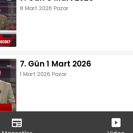
8 Mart 2026 Pazar
7. Gün 1 Mart 2026
1 Mart 2026 Pazar