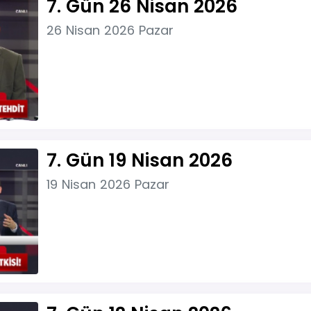
7. Gün 26 Nisan 2026
26 Nisan 2026 Pazar
7. Gün 19 Nisan 2026
19 Nisan 2026 Pazar