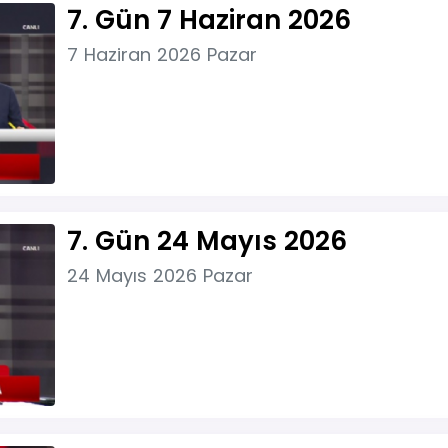
7. Gün 7 Haziran 2026
7 Haziran 2026 Pazar
7. Gün 24 Mayıs 2026
24 Mayıs 2026 Pazar