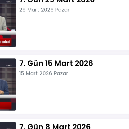
29 Mart 2026 Pazar
7. Gün 15 Mart 2026
15 Mart 2026 Pazar
7. Gün 8 Mart 2026