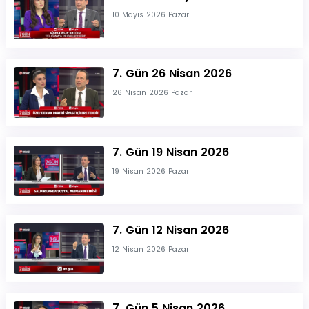
10 Mayıs 2026 Pazar
7. Gün 26 Nisan 2026
26 Nisan 2026 Pazar
7. Gün 19 Nisan 2026
19 Nisan 2026 Pazar
7. Gün 12 Nisan 2026
12 Nisan 2026 Pazar
7. Gün 5 Nisan 2026